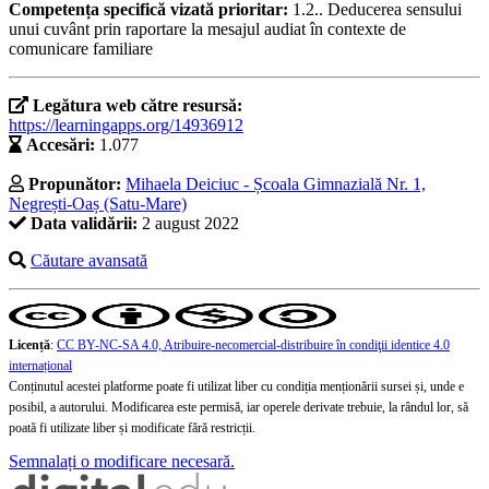
Competența specifică vizată prioritar:
1.2.. Deducerea sensului
unui cuvânt prin raportare la mesajul audiat în contexte de
comunicare familiare
Legătura web către resursă:
https://learningapps.org/14936912
Accesări:
1.077
Propunător:
Mihaela Deiciuc - Școala Gimnazială Nr. 1,
Negrești-Oaș (Satu-Mare)
Data validării:
2 august 2022
Căutare avansată
Licență
:
CC BY-NC-SA 4.0, Atribuire-necomercial-distribuire în condiţii identice 4.0
internațional
Conținutul acestei platforme poate fi utilizat liber cu condiția menționării sursei și, unde e
posibil, a autorului. Modificarea este permisă, iar operele derivate trebuie, la rândul lor, să
poată fi utilizate liber și modificate fără restricții.
Semnalați o modificare necesară.