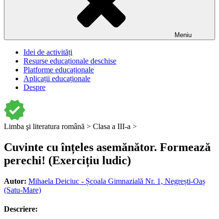
Meniu
Idei de activități
Resurse educaționale deschise
Platforme educaționale
Aplicații educaționale
Despre
Limba şi literatura română >
Clasa a III-a >
Cuvinte cu înțeles asemănător. Formează
perechi! (Exercițiu ludic)
Autor:
Mihaela Deiciuc - Școala Gimnazială Nr. 1, Negrești-Oaș
(Satu-Mare)
Descriere: