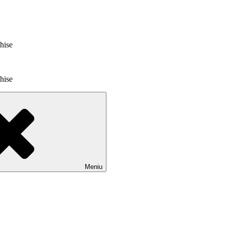
chise
chise
Meniu