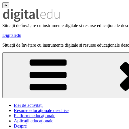
Situații de învățare cu instrumente digitale și resurse educaționale des
Digitaledu
Situații de învățare cu instrumente digitale și resurse educaționale des
Idei de activități
Resurse educaționale deschise
Platforme educaționale
Aplicații educaționale
Despre