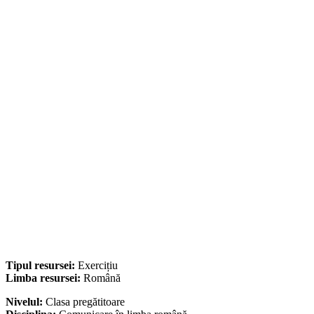
Tipul resursei:
Exercițiu
Limba resursei:
Română
Nivelul:
Clasa pregătitoare