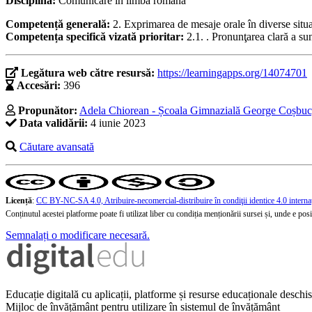
Disciplina:
Comunicare în limba română
Competență generală:
2. Exprimarea de mesaje orale în diverse situ
Competența specifică vizată prioritar:
2.1. . Pronunţarea clară a su
Legătura web către resursă:
https://learningapps.org/14074701
Accesări:
396
Propunător:
Adela Chiorean - Școala Gimnazială George Coșbuc
Data validării:
4 iunie 2023
Căutare avansată
Licență
:
CC BY-NC-SA 4.0, Atribuire-necomercial-distribuire în condiţii identice 4.0 interna
Conținutul acestei platforme poate fi utilizat liber cu condiția menționării sursei și, unde e posibi
Semnalați o modificare necesară.
Educație digitală cu aplicații, platforme și resurse educaționale desch
Mijloc de învățământ pentru utilizare în sistemul de învățământ