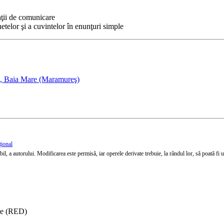
aţii de comunicare
netelor şi a cuvintelor în enunţuri simple
, Baia Mare (Maramureş)
țional
l, a autorului. Modificarea este permisă, iar operele derivate trebuie, la rândul lor, să poată fi util
ise (RED)