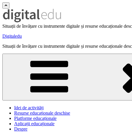
Situații de învățare cu instrumente digitale și resurse educaționale des
Digitaledu
Situații de învățare cu instrumente digitale și resurse educaționale des
Idei de activități
Resurse educaționale deschise
Platforme educaționale
Aplicații educaționale
Despre