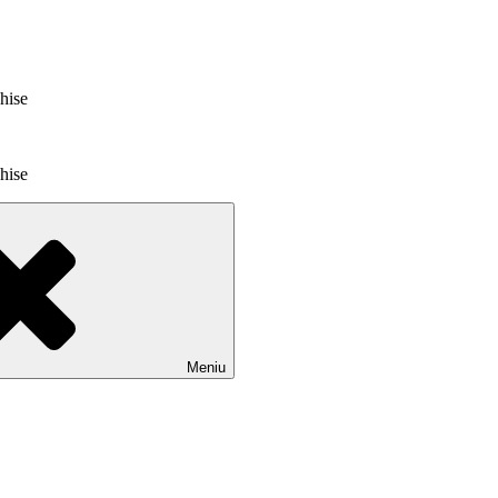
chise
chise
Meniu