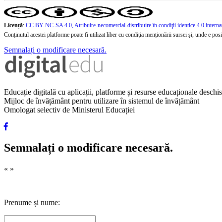
Licență
:
CC BY-NC-SA 4.0, Atribuire-necomercial-distribuire în condiţii identice 4.0 interna
Conținutul acestei platforme poate fi utilizat liber cu condiția menționării sursei și, unde e posibi
Semnalați o modificare necesară.
Educație digitală cu aplicații, platforme și resurse educaționale desch
Mijloc de învățământ pentru utilizare în sistemul de învățământ
Omologat selectiv de Ministerul Educației
Semnalați o modificare necesară.
«
»
Prenume și nume: