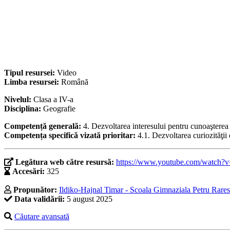
Tipul resursei:
Video
Limba resursei:
Română
Nivelul:
Clasa a IV-a
Disciplina:
Geografie
Competență generală:
4. Dezvoltarea interesului pentru cunoaşterea 
Competența specifică vizată prioritar:
4.1. Dezvoltarea curiozităţii
Legătura web către resursă:
https://www.youtube.com/watc
Accesări:
325
Propunător:
Ildiko-Hajnal Timar - Scoala Gimnaziala Petru Rares
Data validării:
5 august 2025
Căutare avansată