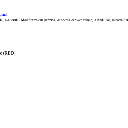
țional
l, a autorului. Modificarea este permisă, iar operele derivate trebuie, la rândul lor, să poată fi util
ise (RED)