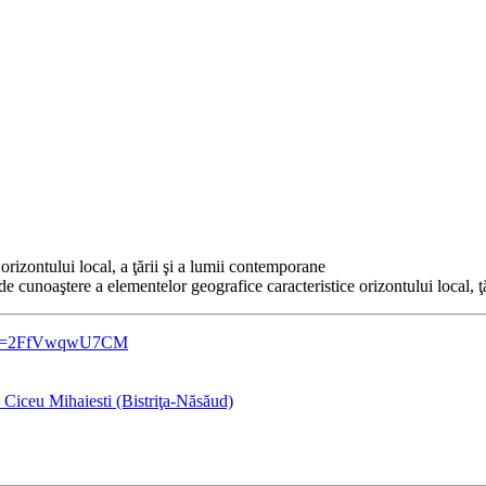
orizontului local, a ţării şi a lumii contemporane
 de cunoaştere a elementelor geografice caracteristice orizontului local, 
h?v=2FfVwqwU7CM
 Ciceu Mihaiesti (Bistriţa-Năsăud)