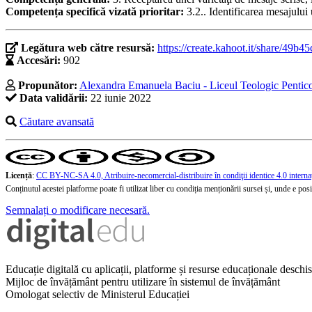
Competența specifică vizată prioritar:
3.2.. Identificarea mesajului
Legătura web către resursă:
https://create.kahoot.it/share/49
Accesări:
902
Propunător:
Alexandra Emanuela Baciu - Liceul Teologic Pentico
Data validării:
22 iunie 2022
Căutare avansată
Licență
:
CC BY-NC-SA 4.0, Atribuire-necomercial-distribuire în condiţii identice 4.0 interna
Conținutul acestei platforme poate fi utilizat liber cu condiția menționării sursei și, unde e posibi
Semnalați o modificare necesară.
Educație digitală cu aplicații, platforme și resurse educaționale desch
Mijloc de învățământ pentru utilizare în sistemul de învățământ
Omologat selectiv de Ministerul Educației