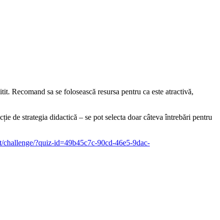
itit. Recomand sa se folosească resursa pentru ca este atractivă,
ție de strategia didactică – se pot selecta doar câteva întrebări pentru
.it/challenge/?quiz-id=49b45c7c-90cd-46e5-9dac-