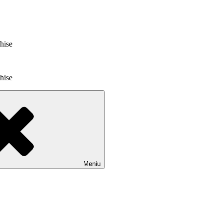
chise
chise
Meniu