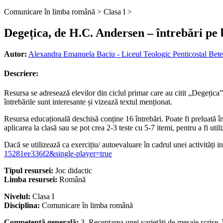
Comunicare în limba română >
Clasa I >
Degețica, de H.C. Andersen – întrebări pe 
Autor:
Alexandra Emanuela Baciu - Liceul Teologic Penticostal Bete
Descriere:
Resursa se adresează elevilor din ciclul primar care au citit „Degețica”
întrebările sunt interesante și vizează textul menționat.
Resursa educațională deschisă conține 16 întrebări. Poate fi preluată în 
aplicarea la clasă sau se pot crea 2-3 teste cu 5-7 itemi, pentru a fi util
Dacă se utilizează ca exercițiu/ autoevaluare în cadrul unei activități i
15281ee336f2&single-player=true
Tipul resursei:
Joc didactic
Limba resursei:
Română
Nivelul:
Clasa I
Disciplina:
Comunicare în limba română
Competență generală:
3. Receptarea unei varietăţi de mesaje scrise