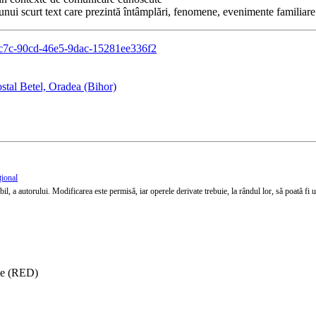
 unui scurt text care prezintă întâmplări, fenomene, evenimente familiare
b45c7c-90cd-46e5-9dac-15281ee336f2
stal Betel, Oradea (Bihor)
țional
l, a autorului. Modificarea este permisă, iar operele derivate trebuie, la rândul lor, să poată fi util
ise (RED)