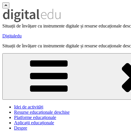
Situații de învățare cu instrumente digitale și resurse educaționale des
Digitaledu
Situații de învățare cu instrumente digitale și resurse educaționale des
Idei de activități
Resurse educaționale deschise
Platforme educaționale
Aplicații educaționale
Despre