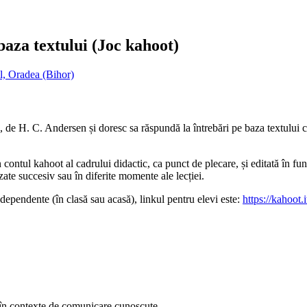
baza textului (Joc kahoot)
l, Oradea (Bihor)
, de H. C. Andersen și doresc sa răspundă la întrebări pe baza textului c
contul kahoot al cadrului didactic, ca punct de plecare, și editată în func
izate succesiv sau în diferite momente ale lecției.
ndependente (în clasă sau acasă), linkul pentru elevi este:
https://kahoot
, în contexte de comunicare cunoscute