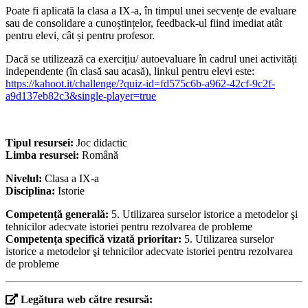
Poate fi aplicată la clasa a IX-a, în timpul unei secvențe de evaluare
sau de consolidare a cunoștințelor, feedback-ul fiind imediat atât
pentru elevi, cât și pentru profesor.
Dacă se utilizează ca exercițiu/ autoevaluare în cadrul unei activități
independente (în clasă sau acasă), linkul pentru elevi este:
https://kahoot.it/challenge/?quiz-id=fd575c6b-a962-42cf-9c2f-
a9d137eb82c3&single-player=true
Tipul resursei:
Joc didactic
Limba resursei:
Română
Nivelul:
Clasa a IX-a
Disciplina:
Istorie
Competență generală:
5. Utilizarea surselor istorice a metodelor şi
tehnicilor adecvate istoriei pentru rezolvarea de probleme
Competența specifică vizată prioritar:
5. Utilizarea surselor
istorice a metodelor şi tehnicilor adecvate istoriei pentru rezolvarea
de probleme
Legătura web către resursă: