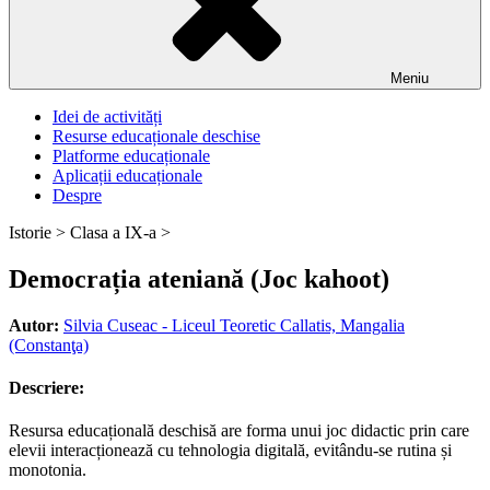
Meniu
Idei de activități
Resurse educaționale deschise
Platforme educaționale
Aplicații educaționale
Despre
Istorie >
Clasa a IX-a >
Democrația ateniană (Joc kahoot)
Autor:
Silvia Cuseac - Liceul Teoretic Callatis, Mangalia
(Constanţa)
Descriere:
Resursa educațională deschisă are forma unui joc didactic prin care
elevii interacționează cu tehnologia digitală, evitându-se rutina și
monotonia.