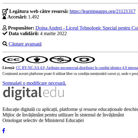
Legătura web către resursă:
https://learningapps.org/21121317
Accesări:
1.492
Propunător:
Doina Andrei - Liceul Tehnologic Special pentru Co
Data validării:
4 martie 2022
Căutare avansată
Licență
:
CC BY-NC-SA 4.0, Atribuire-necomercial-distribuire în condiţii identice 4.0 interna
Conținutul acestei platforme poate fi utilizat liber cu condiția menționării sursei și, unde e posibi
Semnalați o modificare necesară.
Educație digitală cu aplicații, platforme și resurse educaționale desch
Mijloc de învățământ pentru utilizare în sistemul de învățământ
Omologat selectiv de Ministerul Educației