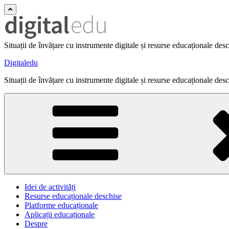
Situații de învățare cu instrumente digitale și resurse educaționale des
Digitaledu
Situații de învățare cu instrumente digitale și resurse educaționale des
Idei de activități
Resurse educaționale deschise
Platforme educaționale
Aplicații educaționale
Despre