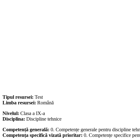
Tipul resursei:
Test
Limba resursei:
Română
Nivelul:
Clasa a IX-a
Disciplina:
Discipline tehnice
Competență generală:
0. Competențe generale pentru discipline teh
Competența specifică vizată prioritar:
0. Competențe specifice pent