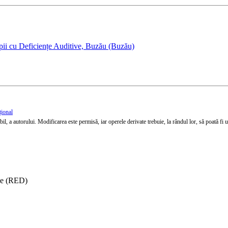
pii cu Deficiențe Auditive, Buzău (Buzău)
țional
l, a autorului. Modificarea este permisă, iar operele derivate trebuie, la rândul lor, să poată fi util
ise (RED)