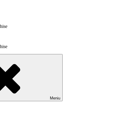
chise
chise
Meniu