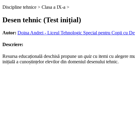
Discipline tehnice >
Clasa a IX-a >
Desen tehnic (Test inițial)
Autor:
Doina Andrei - Liceul Tehnologic Special pentru Copii cu De
Descriere:
Resursa educațională deschisă propune un
quiz
cu itemi cu alegere mul
inițială a cunoștințelor elevilor din domeniul desenului tehnic.