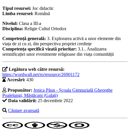
Tipul resursei:
Joc didactic
Limba resursei:
Română
Nivelul:
Clasa a III-a
Disciplina:
Religie Cultul Ortodox
Competență generală:
3. Explorarea activă a unor elemente din
viața de zi cu zi, din perspectiva propriei credințe
Competența specifică vizată prioritar:
3.1.. Analizarea
semnificației unor evenimente religioase din viața comunității
Legătura web către resursă:
https://wordwall.net/ro/resource/26901172
Accesări:
430
Propunător:
Jenica Păun - Școala Gimnazială Gheorghe
Poalelungi, Măstăcani (Galaţi)
Data validării:
25 decembrie 2022
Căutare avansată