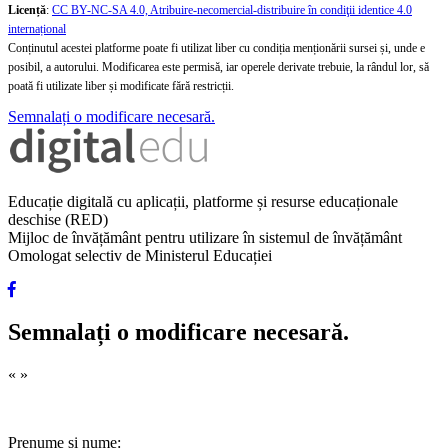
Licență
:
CC BY-NC-SA 4.0, Atribuire-necomercial-distribuire în condiţii identice 4.0
internațional
Conținutul acestei platforme poate fi utilizat liber cu condiția menționării sursei și, unde e
posibil, a autorului. Modificarea este permisă, iar operele derivate trebuie, la rândul lor, să
poată fi utilizate liber și modificate fără restricții.
Semnalați o modificare necesară.
Educație digitală cu aplicații, platforme și resurse educaționale
deschise (RED)
Mijloc de învățământ pentru utilizare în sistemul de învățământ
Omologat selectiv de Ministerul Educației
Semnalați o modificare necesară.
«
»
Prenume și nume: