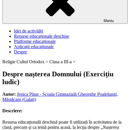
Meniu
Idei de activități
Resurse educaționale deschise
Platforme educaționale
Aplicații educaționale
Despre
Religie Cultul Ortodox >
Clasa a III-a >
Despre nașterea Domnului (Exercițiu
ludic)
Autor:
Jenica Păun - Școala Gimnazială Gheorghe Poalelungi,
Măstăcani (Galaţi)
Descriere:
Resursa educațională deschisă poate fi utilizată în activitatea de la
clasă, precum și ca temă pentru acasă, la lecția despre „
Nașterea