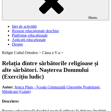
Meniu
Idei de activități
Resurse educaționale deschise
Platforme educaționale
Aplicații educaționale
Despre
Religie Cultul Ortodox >
Clasa a V-a >
Relația dintre sărbătorile religioase și
alte sărbători. Nașterea Domnului
(Exercițiu ludic)
Autor:
Jenica Păun - Școala Gimnazială Gheorghe Poalelungi,
Măstăcani (Galaţi)
Descriere:
Resursa educațională deschisă poate fi utilizata în dirijarea învățării,