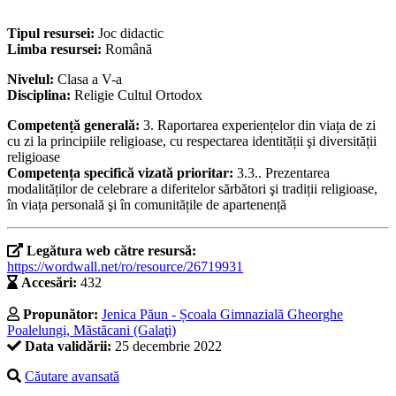
Tipul resursei:
Joc didactic
Limba resursei:
Română
Nivelul:
Clasa a V-a
Disciplina:
Religie Cultul Ortodox
Competență generală:
3. Raportarea experiențelor din viața de zi
cu zi la principiile religioase, cu respectarea identității şi diversității
religioase
Competența specifică vizată prioritar:
3.3.. Prezentarea
modalităților de celebrare a diferitelor sărbători şi tradiții religioase,
în viața personală şi în comunitățile de apartenență
Legătura web către resursă:
https://wordwall.net/ro/resource/26719931
Accesări:
432
Propunător:
Jenica Păun - Școala Gimnazială Gheorghe
Poalelungi, Măstăcani (Galaţi)
Data validării:
25 decembrie 2022
Căutare avansată