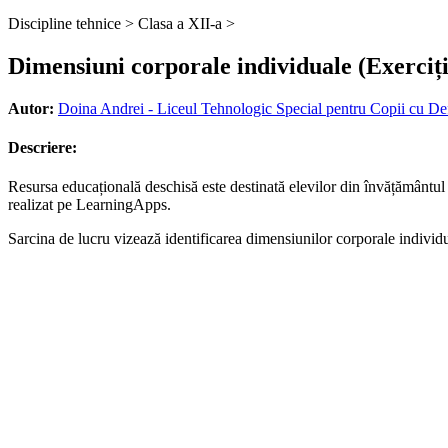
Discipline tehnice >
Clasa a XII-a >
Dimensiuni corporale individuale (Exerciț
Autor:
Doina Andrei - Liceul Tehnologic Special pentru Copii cu De
Descriere:
Resursa educațională deschisă este destinată elevilor din învățământul
realizat pe LearningApps.
Sarcina de lucru vizează identificarea dimensiunilor corporale individu