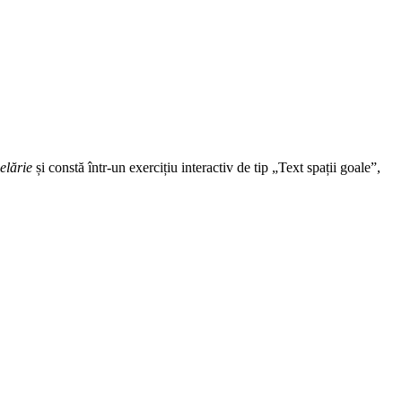
ielărie
și constă într-un exercițiu interactiv de tip „Text spații goale”,