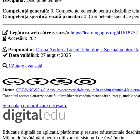
Disciplina:
Discipline tehnice
Competență generală:
0. Competențe generale pentru discipline teh
Competența specifică vizată prioritar:
0. Competențe specifice pent
Legătura web către resursă:
https://learningapps.org/41618752
Accesări:
202
Propunător:
Doina Andrei - Liceul Tehnologic Special pentru Co
Data validării:
27 august 2025
Căutare avansată
Licență
:
CC BY-NC-SA 4.0, Atribuire-necomercial-distribuire în condiţii identice 4.0 interna
Conținutul acestei platforme poate fi utilizat liber cu condiția menționării sursei și, unde e posibi
Semnalați o modificare necesară.
Educație digitală cu aplicații, platforme și resurse educaționale desch
Mijloc de învățământ pentru utilizare în sistemul de învățământ