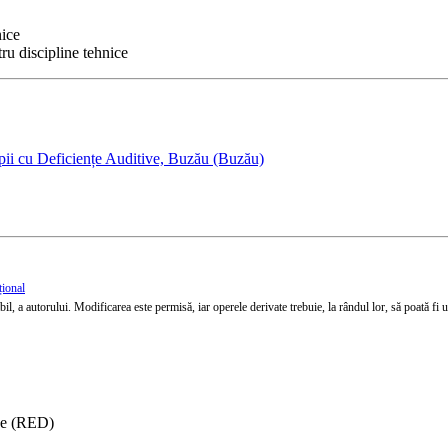
nice
ru discipline tehnice
pii cu Deficiențe Auditive, Buzău (Buzău)
țional
l, a autorului. Modificarea este permisă, iar operele derivate trebuie, la rândul lor, să poată fi util
ise (RED)