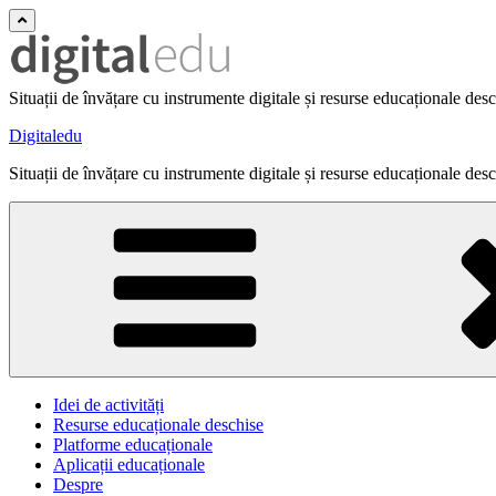
Situații de învățare cu instrumente digitale și resurse educaționale des
Digitaledu
Situații de învățare cu instrumente digitale și resurse educaționale des
Idei de activități
Resurse educaționale deschise
Platforme educaționale
Aplicații educaționale
Despre