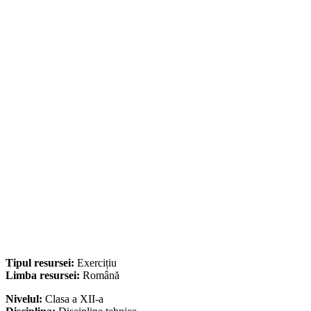
Tipul resursei:
Exercițiu
Limba resursei:
Română
Nivelul:
Clasa a XII-a