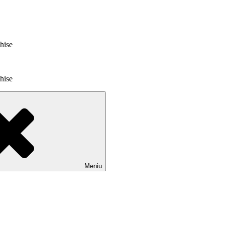
chise
chise
Meniu