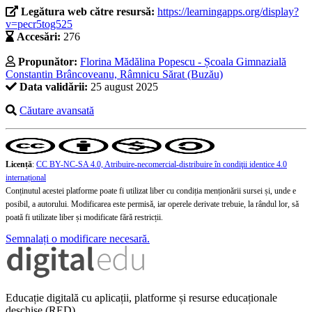
Legătura web către resursă:
https://learningapps.org/display?
v=pecr5tog525
Accesări:
276
Propunător:
Florina Mădălina Popescu - Școala Gimnazială
Constantin Brâncoveanu, Râmnicu Sărat (Buzău)
Data validării:
25 august 2025
Căutare avansată
Licență
:
CC BY-NC-SA 4.0, Atribuire-necomercial-distribuire în condiţii identice 4.0
internațional
Conținutul acestei platforme poate fi utilizat liber cu condiția menționării sursei și, unde e
posibil, a autorului. Modificarea este permisă, iar operele derivate trebuie, la rândul lor, să
poată fi utilizate liber și modificate fără restricții.
Semnalați o modificare necesară.
Educație digitală cu aplicații, platforme și resurse educaționale
deschise (RED)