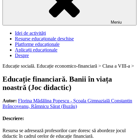
Meniu
Idei de activități
Resurse educaționale deschise
Platforme educaționale
Aplicații educaționale
Despre
Educație socială. Educație economico-financiară >
Clasa a VIII-a >
Educație financiară. Banii în viața
noastră (Joc didactic)
Autor:
Florina Mădălina Popescu - Școala Gimnazială Constantin
Brâncoveanu, Râmnicu Sărat (Buzău)
Descriere:
Resursa se adresează profesorilor care doresc să abordeze jocul
didactic în cadrul orelor de educație financiară.