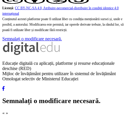
Licență
:
CC BY-NC-SA 4.0, Atribuire-necomercial-distribuire în condiţii identice 4.0
internațional
Conținutul acestei platforme poate fi utilizat liber cu condiția menționării sursei și, unde e
posibil, a autorului. Modificarea este permisă, iar operele derivate trebuie, la rândul lor, să
poată fi utilizate liber și modificate fără restricții.
Semnalați o modificare necesară.
Educație digitală cu aplicații, platforme și resurse educaționale
deschise (RED)
Mijloc de învățământ pentru utilizare în sistemul de învățământ
Omologat selectiv de Ministerul Educației
Semnalați o modificare necesară.
«
»