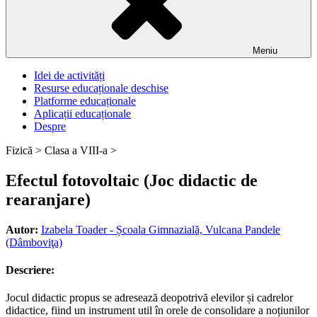
Meniu
Idei de activități
Resurse educaționale deschise
Platforme educaționale
Aplicații educaționale
Despre
Fizică >
Clasa a VIII-a >
Efectul fotovoltaic (Joc didactic de
rearanjare)
Autor:
Izabela Toader - Școala Gimnazială, Vulcana Pandele
(Dâmboviţa)
Descriere:
Jocul didactic propus se adresează deopotrivă elevilor și cadrelor
didactice, fiind un instrument util în orele de consolidare a noțiunilor