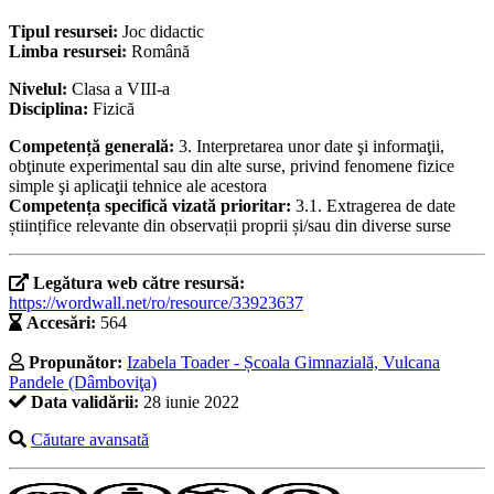
Tipul resursei:
Joc didactic
Limba resursei:
Română
Nivelul:
Clasa a VIII-a
Disciplina:
Fizică
Competență generală:
3. Interpretarea unor date şi informaţii,
obţinute experimental sau din alte surse, privind fenomene fizice
simple şi aplicaţii tehnice ale acestora
Competența specifică vizată prioritar:
3.1. Extragerea de date
științifice relevante din observații proprii și/sau din diverse surse
Legătura web către resursă:
https://wordwall.net/ro/resource/33923637
Accesări:
564
Propunător:
Izabela Toader - Școala Gimnazială, Vulcana
Pandele (Dâmboviţa)
Data validării:
28 iunie 2022
Căutare avansată