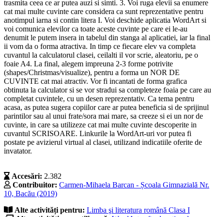
trasmita ceea ce ar putea auzi si simti. 3. Voi ruga elevii sa enumere
cat mai multe cuvinte care considera ca sunt reprezentative pentru
anotimpul iarna si contin litera I. Voi deschide aplicatia WordArt si
voi comunica elevilor ca toate aceste cuvinte pe care ei le-au
denumit le putem insera in tabelul din stanga al aplicatiei, iar la final
ii vom da o forma atractiva. In timp ce fiecare elev va completa
cuvantul la calculatorul clasei, ceilalti il vor scrie, aleatoriu, pe o
foaie A4. La final, alegem impreuna 2-3 forme potrivite
(shapes/Christmas/visualize), pentru a forma un NOR DE
CUVINTE cat mai atractiv. Vor fi incantati de forma grafica
obtinuta la calculator si se vor stradui sa completeze foaia pe care au
completat cuvintele, cu un desen reprezentativ. Ca tema pentru
acasa, as putea sugera copiilor care ar putea beneficia si de sprijinul
parintilor sau al unui frate/sora mai mare, sa creeze si ei un nor de
cuvinte, in care sa utilizeze cat mai multe cuvinte descoperite in
cuvantul SCRISOARE. Linkurile la WordArt-uri vor putea fi
postate pe avizierul virtual al clasei, utilizand indicatiile oferite de
invatator.
Accesări:
2.382
Contribuitor:
Carmen-Mihaela Barcan - Școala Gimnazială Nr.
10, Bacău (2019)
Alte activități pentru:
Limba şi literatura română
Clasa I