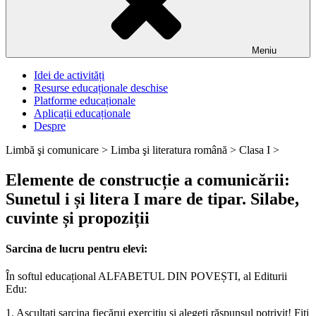
Meniu
Idei de activități
Resurse educaționale deschise
Platforme educaționale
Aplicații educaționale
Despre
Limbă şi comunicare >
Limba şi literatura română >
Clasa I >
Elemente de construcție a comunicării:
Sunetul i și litera I mare de tipar. Silabe,
cuvinte și propoziții
Sarcina de lucru pentru elevi:
În softul educațional ALFABETUL DIN POVEȘTI, al Editurii
Edu:
1. Ascultați sarcina fiecărui exercițiu și alegeți răspunsul potrivit! Fiți