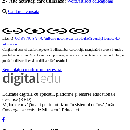
Alte activități care utilizează:
WordArt
soft educațional
Căutare avansată
Licență
:
CC BY-NC-SA 4.0, Atribuire-necomercial-distribuire în condiţii identice 4.0
internațional
Conținutul acestei platforme poate fi utilizat liber cu condiția menționării sursei și, unde e
posibil, a autorului. Modificarea este permisă, iar operele derivate trebuie, la rândul lor, să
poată fi utilizate liber și modificate fără restricții.
Semnalați o modificare necesară.
Educație digitală cu aplicații, platforme și resurse educaționale
deschise (RED)
Mijloc de învățământ pentru utilizare în sistemul de învățământ
Omologat selectiv de Ministerul Educației