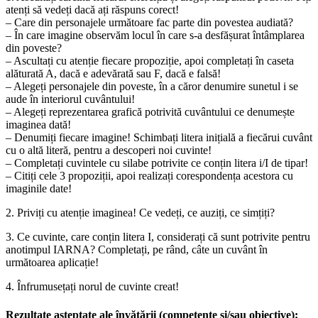
atenți să vedeți dacă ați răspuns corect!
– Care din personajele următoare fac parte din povestea audiată?
– În care imagine observăm locul în care s-a desfășurat întâmplarea
din poveste?
– Ascultați cu atenție fiecare propoziție, apoi completați în caseta
alăturată A, dacă e adevărată sau F, dacă e falsă!
– Alegeți personajele din poveste, în a căror denumire sunetul i se
aude în interiorul cuvântului!
– Alegeți reprezentarea grafică potrivită cuvântului ce denumește
imaginea dată!
– Denumiți fiecare imagine! Schimbați litera inițială a fiecărui cuvânt
cu o altă literă, pentru a descoperi noi cuvinte!
– Completați cuvintele cu silabe potrivite ce conțin litera i/I de tipar!
– Citiți cele 3 propoziții, apoi realizați corespondența acestora cu
imaginile date!
2. Priviți cu atenție imaginea! Ce vedeți, ce auziți, ce simțiți?
3. Ce cuvinte, care conțin litera I, considerați că sunt potrivite pentru
anotimpul IARNA? Completați, pe rând, câte un cuvânt în
următoarea aplicație!
4. Înfrumusețați norul de cuvinte creat!
Rezultate așteptate ale învățării (competențe și/sau obiective):