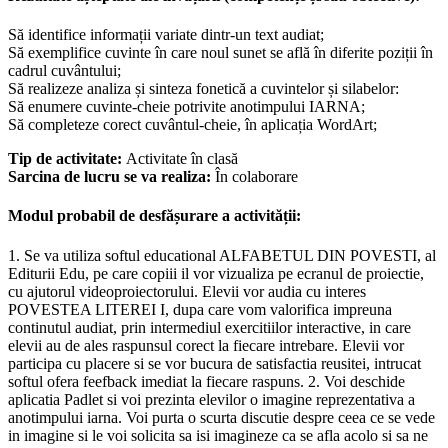
Să identifice informații variate dintr-un text audiat;
Să exemplifice cuvinte în care noul sunet se află în diferite poziții în
cadrul cuvântului;
Să realizeze analiza și sinteza fonetică a cuvintelor și silabelor:
Să enumere cuvinte-cheie potrivite anotimpului IARNA;
Să completeze corect cuvântul-cheie, în aplicația WordArt;
Tip de activitate:
Activitate în clasă
Sarcina de lucru se va realiza:
În colaborare
Modul probabil de desfășurare a activității:
1. Se va utiliza softul educational ALFABETUL DIN POVESTI, al
Editurii Edu, pe care copiii il vor vizualiza pe ecranul de proiectie,
cu ajutorul videoproiectorului. Elevii vor audia cu interes
POVESTEA LITEREI I, dupa care vom valorifica impreuna
continutul audiat, prin intermediul exercitiilor interactive, in care
elevii au de ales raspunsul corect la fiecare intrebare. Elevii vor
participa cu placere si se vor bucura de satisfactia reusitei, intrucat
softul ofera feefback imediat la fiecare raspuns. 2. Voi deschide
aplicatia Padlet si voi prezinta elevilor o imagine reprezentativa a
anotimpului iarna. Voi purta o scurta discutie despre ceea ce se vede
in imagine si le voi solicita sa isi imagineze ca se afla acolo si sa ne