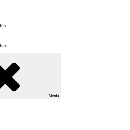
chise
chise
Meniu