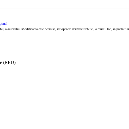
țional
l, a autorului. Modificarea este permisă, iar operele derivate trebuie, la rândul lor, să poată fi util
ise (RED)