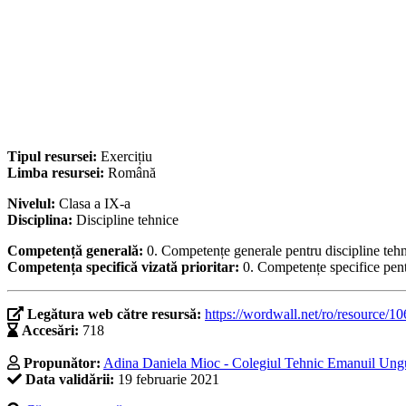
Tipul resursei:
Exercițiu
Limba resursei:
Română
Nivelul:
Clasa a IX-a
Disciplina:
Discipline tehnice
Competență generală:
0. Competențe generale pentru discipline teh
Competența specifică vizată prioritar:
0. Competențe specifice pent
Legătura web către resursă:
https://wordwall.net/ro/resource/1
Accesări:
718
Propunător:
Adina Daniela Mioc - Colegiul Tehnic Emanuil Ungu
Data validării:
19 februarie 2021