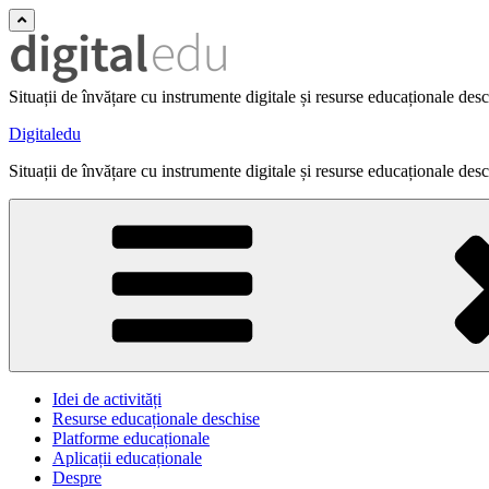
Situații de învățare cu instrumente digitale și resurse educaționale des
Digitaledu
Situații de învățare cu instrumente digitale și resurse educaționale des
Idei de activități
Resurse educaționale deschise
Platforme educaționale
Aplicații educaționale
Despre