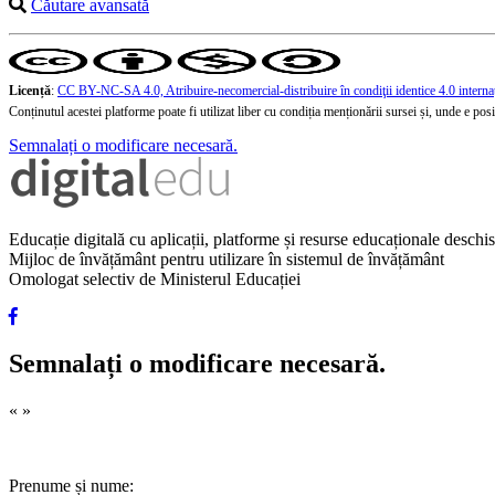
Căutare avansată
Licență
:
CC BY-NC-SA 4.0, Atribuire-necomercial-distribuire în condiţii identice 4.0 interna
Conținutul acestei platforme poate fi utilizat liber cu condiția menționării sursei și, unde e posibi
Semnalați o modificare necesară.
Educație digitală cu aplicații, platforme și resurse educaționale desch
Mijloc de învățământ pentru utilizare în sistemul de învățământ
Omologat selectiv de Ministerul Educației
Semnalați o modificare necesară.
«
»
Prenume și nume: