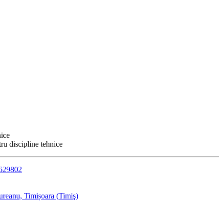
nice
ru discipline tehnice
0629802
reanu, Timișoara (Timiş)