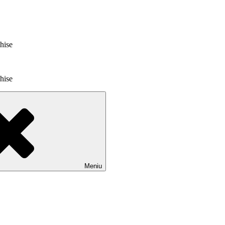
chise
chise
Meniu