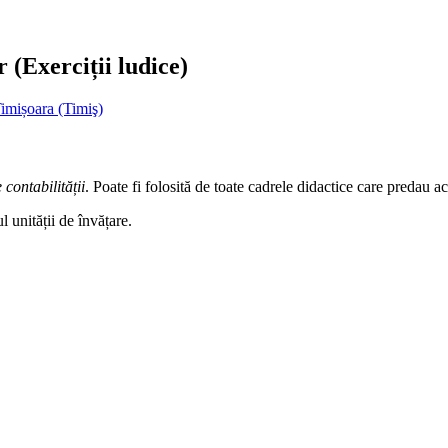
r (Exerciții ludice)
imișoara (Timiş)
contabilității
. Poate fi folosită de toate cadrele didactice care predau a
l unității de învățare.