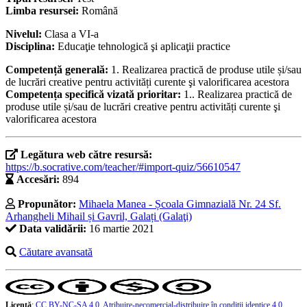
Limba resursei:
Română
Nivelul:
Clasa a VI-a
Disciplina:
Educaţie tehnologică şi aplicaţii practice
Competență generală:
1. Realizarea practică de produse utile și/sau
de lucrări creative pentru activități curente şi valorificarea acestora
Competența specifică vizată prioritar:
1.. Realizarea practică de
produse utile și/sau de lucrări creative pentru activități curente şi
valorificarea acestora
Legătura web către resursă:
https://b.socrative.com/teacher/#import-quiz/56610547
Accesări:
894
Propunător:
Mihaela Manea - Școala Gimnazială Nr. 24 Sf.
Arhangheli Mihail și Gavril, Galați (Galaţi)
Data validării:
16 martie 2021
Căutare avansată
Licență
:
CC BY-NC-SA 4.0, Atribuire-necomercial-distribuire în condiţii identice 4.0