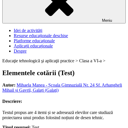
Meniu
Idei de activități
Resurse educaționale deschise
Platforme educaționale
Aplicații educaționale
Despre
Educaţie tehnologică şi aplicaţii practice >
Clasa a VI-a >
Elementele cotării (Test)
Autor:
Mihaela Manea - Școala Gimnazială Nr. 24 Sf. Arhangheli
Mihail și Gavril, Galați (Galaţi)
Descriere:
Testul propus are 4 itemi și se adresează elevilor care studiază
proiectarea unui produs folosind noțiuni de desen tehnic.
Tipul resursei:
Test