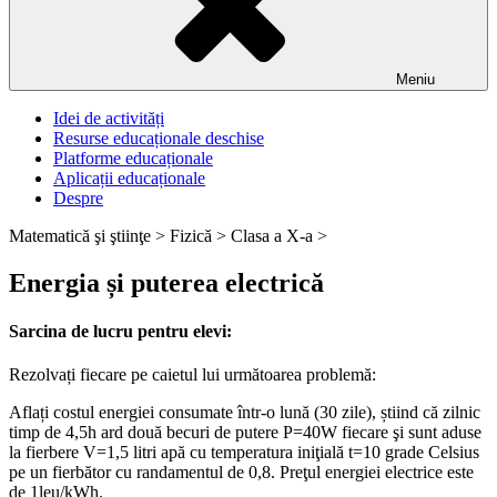
Meniu
Idei de activități
Resurse educaționale deschise
Platforme educaționale
Aplicații educaționale
Despre
Matematică şi ştiinţe >
Fizică >
Clasa a X-a >
Energia și puterea electrică
Sarcina de lucru pentru elevi:
Rezolvați fiecare pe caietul lui următoarea problemă:
Aflați costul energiei consumate într-o lună (30 zile), știind că zilnic
timp de 4,5h ard două becuri de putere P=40W fiecare şi sunt aduse
la fierbere V=1,5 litri apă cu temperatura iniţială t=10 grade Celsius
pe un fierbător cu randamentul de 0,8. Preţul energiei electrice este
de 1leu/kWh.