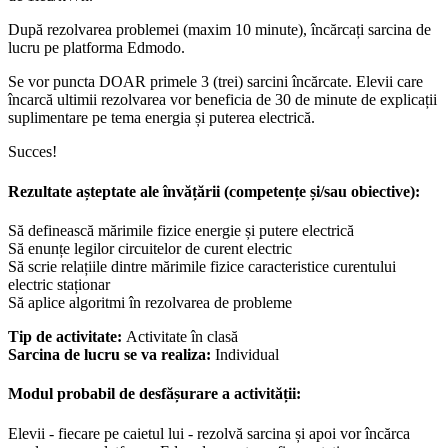
După rezolvarea problemei (maxim 10 minute), încărcați sarcina de
lucru pe platforma Edmodo.
Se vor puncta DOAR primele 3 (trei) sarcini încărcate. Elevii care
încarcă ultimii rezolvarea vor beneficia de 30 de minute de explicații
suplimentare pe tema energia și puterea electrică.
Succes!
Rezultate așteptate ale învățării (competențe și/sau obiective):
Să definească mărimile fizice energie și putere electrică
Să enunțe legilor circuitelor de curent electric
Să scrie relațiile dintre mărimile fizice caracteristice curentului
electric staționar
Să aplice algoritmi în rezolvarea de probleme
Tip de activitate:
Activitate în clasă
Sarcina de lucru se va realiza:
Individual
Modul probabil de desfășurare a activității:
Elevii - fiecare pe caietul lui - rezolvă sarcina și apoi vor încărca