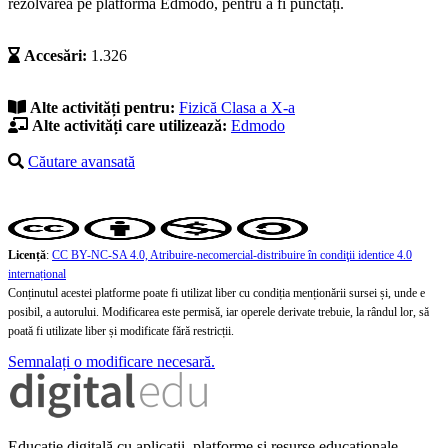
rezolvarea pe platforma Edmodo, pentru a fi punctați.
Accesări:
1.326
Alte activități pentru:
Fizică
Clasa a X-a
Alte activități care utilizează:
Edmodo
Căutare avansată
Licență
:
CC BY-NC-SA 4.0, Atribuire-necomercial-distribuire în condiţii identice 4.0
internațional
Conținutul acestei platforme poate fi utilizat liber cu condiția menționării sursei și, unde e
posibil, a autorului. Modificarea este permisă, iar operele derivate trebuie, la rândul lor, să
poată fi utilizate liber și modificate fără restricții.
Semnalați o modificare necesară.
Educație digitală cu aplicații, platforme și resurse educaționale