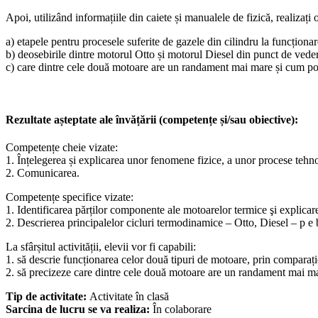
Apoi, utilizând informațiile din caiete și manualele de fizică,
realizați
a) etapele pentru procesele suferite de gazele din cilindru la funcționa
b) deosebirile dintre motorul Otto și motorul Diesel din punct de veder
c) care dintre cele două motoare are un randament mai mare și cum poa
Rezultate așteptate ale învățării (competențe și/sau obiective):
Competențe cheie vizate:
1. Înțelegerea și explicarea unor fenomene fizice, a unor procese tehnolog
2. Comunicarea.
Competențe specifice vizate:
1. Identificarea părților componente ale motoarelor termice şi explicar
2. Descrierea principalelor cicluri termodinamice – Otto, Diesel – p e
La sfârșitul activității, elevii vor fi capabili:
1. să descrie funcționarea celor două tipuri de motoare, prin comparație
2. să precizeze care dintre cele două motoare are un randament mai mar
Tip de activitate:
Activitate în clasă
Sarcina de lucru se va realiza:
În colaborare