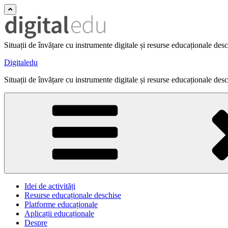
Situații de învățare cu instrumente digitale și resurse educaționale des
Digitaledu
Situații de învățare cu instrumente digitale și resurse educaționale des
Idei de activități
Resurse educaționale deschise
Platforme educaționale
Aplicații educaționale
Despre