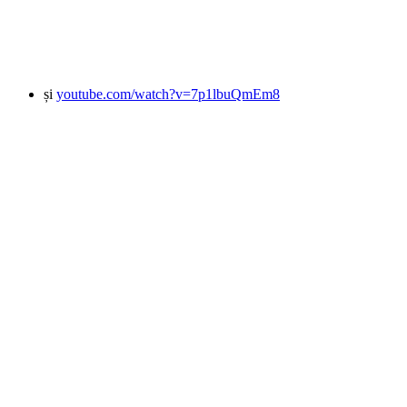
și
youtube.com/watch?v=7p1lbuQmEm8