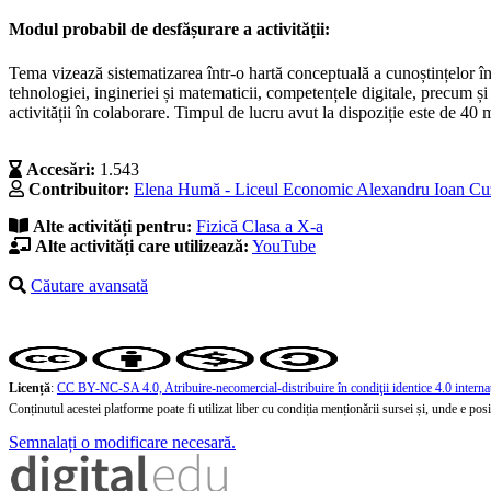
Modul probabil de desfășurare a activității:
Tema vizează sistematizarea într-o hartă conceptuală a cunoștințelor î
tehnologiei, ingineriei și matematicii, competențele digitale, precum și 
activității în colaborare. Timpul de lucru avut la dispoziție este de 40 
Accesări:
1.543
Contribuitor:
Elena Humă - Liceul Economic Alexandru Ioan Cuz
Alte activități pentru:
Fizică
Clasa a X-a
Alte activități care utilizează:
YouTube
Căutare avansată
Licență
:
CC BY-NC-SA 4.0, Atribuire-necomercial-distribuire în condiţii identice 4.0 interna
Conținutul acestei platforme poate fi utilizat liber cu condiția menționării sursei și, unde e posibi
Semnalați o modificare necesară.