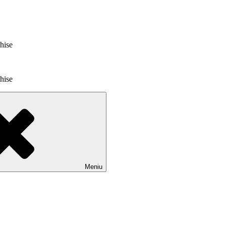
chise
chise
Meniu