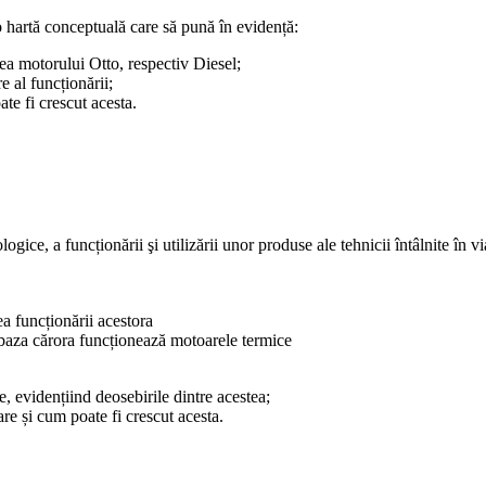
 o hartă conceptuală care să pună în evidență:
rea motorului Otto, respectiv Diesel;
e al funcționării;
te fi crescut acesta.
ice, a funcționării şi utilizării unor produse ale tehnicii întâlnite în via
ea funcționării acestora
 baza cărora funcționează motoarele termice
, evidențiind deosebirile dintre acestea;
e și cum poate fi crescut acesta.