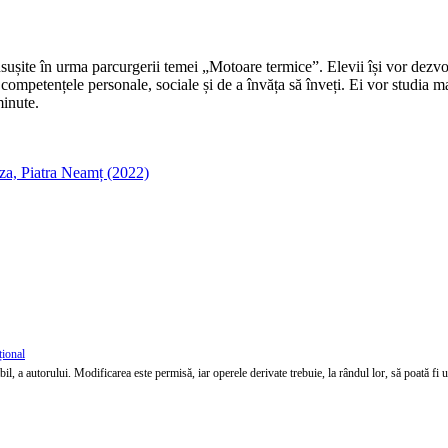
nsușite în urma parcurgerii temei „Motoare termice”. Elevii își vor dezv
competențele personale, sociale și de a învăța să înveți. Ei vor studia mat
minute.
a, Piatra Neamț (2022)
țional
l, a autorului. Modificarea este permisă, iar operele derivate trebuie, la rândul lor, să poată fi util