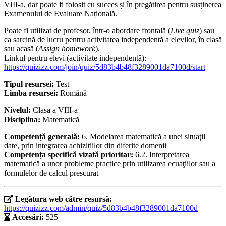
VIII-a, dar poate fi folosit cu succes și în pregătirea pentru susținerea
Examenului de Evaluare Națională.
Poate fi utilizat de profesor, într-o abordare frontală (
Live quiz
) sau
ca sarcină de lucru pentru activitatea independentă a elevilor, în clasă
sau acasă (
Assign homework
).
Linkul pentru elevi (activitate independentă):
https://quizizz.com/join/quiz/5d83b4b48f3289001da7100d/start
Tipul resursei:
Test
Limba resursei:
Română
Nivelul:
Clasa a VIII-a
Disciplina:
Matematică
Competență generală:
6. Modelarea matematică a unei situaţii
date, prin integrarea achizițiilor din diferite domenii
Competența specifică vizată prioritar:
6.2. Interpretarea
matematică a unor probleme practice prin utilizarea ecuaţiilor sau a
formulelor de calcul prescurat
Legătura web către resursă:
https://quizizz.com/admin/quiz/5d83b4b48f3289001da7100d
Accesări:
525