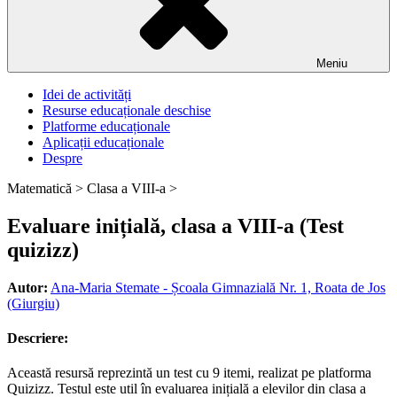
Meniu
Idei de activități
Resurse educaționale deschise
Platforme educaționale
Aplicații educaționale
Despre
Matematică >
Clasa a VIII-a >
Evaluare inițială, clasa a VIII-a (Test
quizizz)
Autor:
Ana-Maria Stemate - Școala Gimnazială Nr. 1, Roata de Jos
(Giurgiu)
Descriere:
Această resursă reprezintă un test cu 9 itemi, realizat pe platforma
Quizizz. Testul este util în evaluarea inițială a elevilor din clasa a