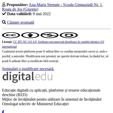
Propunător:
Ana-Maria Stemate - Școala Gimnazială Nr. 1,
Roata de Jos (Giurgiu)
Data validării:
9 mai 2022
Căutare avansată
Licență
:
CC BY-NC-SA 4.0, Atribuire-necomercial-distribuire în condiţii identice 4.0
internațional
Conținutul acestei platforme poate fi utilizat liber cu condiția menționării sursei și, unde e
posibil, a autorului. Modificarea este permisă, iar operele derivate trebuie, la rândul lor, să
poată fi utilizate liber și modificate fără restricții.
Semnalați o modificare necesară.
Educație digitală cu aplicații, platforme și resurse educaționale
deschise (RED)
Mijloc de învățământ pentru utilizare în sistemul de învățământ
Omologat selectiv de Ministerul Educației