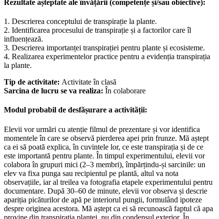
Rezultate așteptate ale învățării (competențe și/sau obiective):
1. Descrierea conceptului de transpirație la plante.
2. Identificarea procesului de transpirație și a factorilor care îl
influențează.
3. Descrierea importanței transpirației pentru plante și ecosisteme.
4. Realizarea experimentelor practice pentru a evidenția transpirația
la plante.
Tip de activitate:
Activitate în clasă
Sarcina de lucru se va realiza:
În colaborare
Modul probabil de desfășurare a activității:
Elevii vor urmări cu atenție filmul de prezentare și vor identifica
momentele în care se observă pierderea apei prin frunze. Mă aștept
ca ei să poată explica, în cuvintele lor, ce este transpirația și de ce
este importantă pentru plante. În timpul experimentului, elevii vor
colabora în grupuri mici (2–3 membri), împărțindu-și sarcinile: un
elev va fixa punga sau recipientul pe plantă, altul va nota
observațiile, iar al treilea va fotografia etapele experimentului pentru
documentare. După 30–60 de minute, elevii vor observa și descrie
apariția picăturilor de apă pe interiorul pungii, formulând ipoteze
despre originea acestora. Mă aștept ca ei să recunoască faptul că apa
provine din transpirația plantei, nu din condensul exterior. În