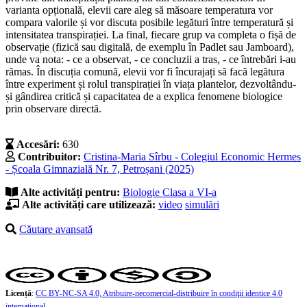
varianta opțională, elevii care aleg să măsoare temperatura vor
compara valorile și vor discuta posibile legături între temperatură și
intensitatea transpirației. La final, fiecare grup va completa o fișă de
observație (fizică sau digitală, de exemplu în Padlet sau Jamboard),
unde va nota: - ce a observat, - ce concluzii a tras, - ce întrebări i-au
rămas. În discuția comună, elevii vor fi încurajați să facă legătura
între experiment și rolul transpirației în viața plantelor, dezvoltându-
și gândirea critică și capacitatea de a explica fenomene biologice
prin observare directă.
Accesări:
630
Contribuitor:
Cristina-Maria Sîrbu - Colegiul Economic Hermes
- Școala Gimnazială Nr. 7, Petroșani (2025)
Alte activități pentru:
Biologie
Clasa a VI-a
Alte activități care utilizează:
video
simulări
Căutare avansată
Licență
:
CC BY-NC-SA 4.0, Atribuire-necomercial-distribuire în condiţii identice 4.0
internațional