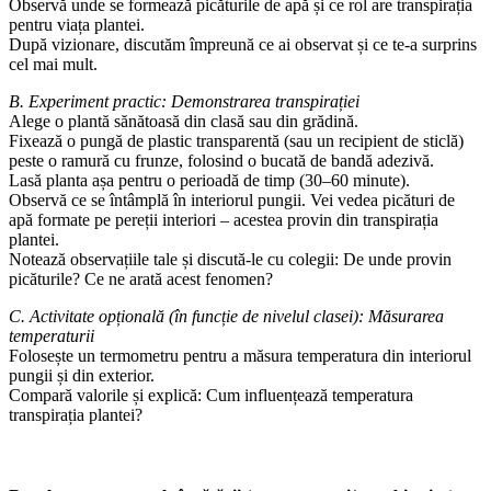
Observă unde se formează picăturile de apă și ce rol are transpirația
pentru viața plantei.
După vizionare, discutăm împreună ce ai observat și ce te-a surprins
cel mai mult.
B. Experiment practic: Demonstrarea transpirației
Alege o plantă sănătoasă din clasă sau din grădină.
Fixează o pungă de plastic transparentă (sau un recipient de sticlă)
peste o ramură cu frunze, folosind o bucată de bandă adezivă.
Lasă planta așa pentru o perioadă de timp (30–60 minute).
Observă ce se întâmplă în interiorul pungii. Vei vedea picături de
apă formate pe pereții interiori – acestea provin din transpirația
plantei.
Notează observațiile tale și discută-le cu colegii: De unde provin
picăturile? Ce ne arată acest fenomen?
C. Activitate opțională (în funcție de nivelul clasei): Măsurarea
temperaturii
Folosește un termometru pentru a măsura temperatura din interiorul
pungii și din exterior.
Compară valorile și explică: Cum influențează temperatura
transpirația plantei?