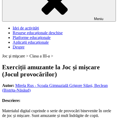
Meniu
Idei de activități
Resurse educaționale deschise
Platforme educaționale
Aplicații educaționale
Despre
Joc şi mişcare >
Clasa a III-a >
Exerciții amuzante la Joc și mișcare
(Jocul provocărilor)
Autor:
Mirela Rus - Școala Gimnazială Grigore Silași, Beclean
(Bistriţa-Năsăud)
Descriere:
Materialul digital cuprinde o serie de provocări binevenite în orele
de joc și mișcare. Sunt amuzante și mult îndrăgite de copii.