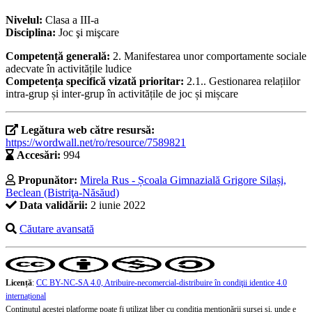
Nivelul:
Clasa a III-a
Disciplina:
Joc şi mişcare
Competență generală:
2. Manifestarea unor comportamente sociale
adecvate în activitățile ludice
Competența specifică vizată prioritar:
2.1.. Gestionarea relațiilor
intra-grup și inter-grup în activitățile de joc și mișcare
Legătura web către resursă:
https://wordwall.net/ro/resource/7589821
Accesări:
994
Propunător:
Mirela Rus - Școala Gimnazială Grigore Silași,
Beclean (Bistriţa-Năsăud)
Data validării:
2 iunie 2022
Căutare avansată
Licență
:
CC BY-NC-SA 4.0, Atribuire-necomercial-distribuire în condiţii identice 4.0
internațional
Conținutul acestei platforme poate fi utilizat liber cu condiția menționării sursei și, unde e