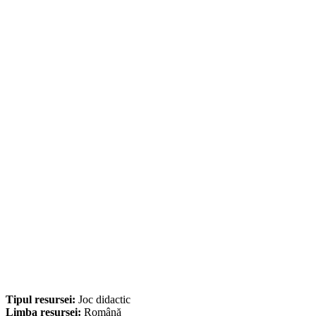
Tipul resursei:
Joc didactic
Limba resursei:
Română