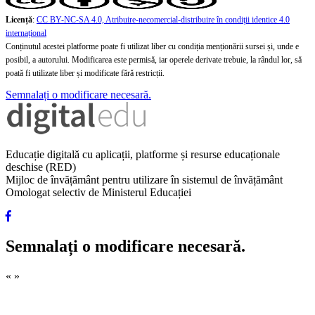
Licență
:
CC BY-NC-SA 4.0, Atribuire-necomercial-distribuire în condiţii identice 4.0
internațional
Conținutul acestei platforme poate fi utilizat liber cu condiția menționării sursei și, unde e
posibil, a autorului. Modificarea este permisă, iar operele derivate trebuie, la rândul lor, să
poată fi utilizate liber și modificate fără restricții.
Semnalați o modificare necesară.
Educație digitală cu aplicații, platforme și resurse educaționale
deschise (RED)
Mijloc de învățământ pentru utilizare în sistemul de învățământ
Omologat selectiv de Ministerul Educației
Semnalați o modificare necesară.
«
»