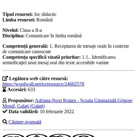
Tipul resursei:
Joc didactic
Limba resursei:
Română
Nivelul:
Clasa a II-a
Disciplina:
Comunicare în limba română
Competență generală:
1. Receptarea de mesaje orale în contexte
de comunicare cunoscute
Competența specifică vizată prioritar:
1.1.. Identificarea
semnificaţiei unui mesaj oral din texte accesibile variate
Legătura web către resursă:
https://wordwall.net/ro/resource/24602578
Accesări:
633
Propunător:
Adriana-Noxi Rotaru - Școala Gimnazială Grigore
Moisil, Galați (Galaţi)
Data validării:
10 februarie 2022
Căutare avansată