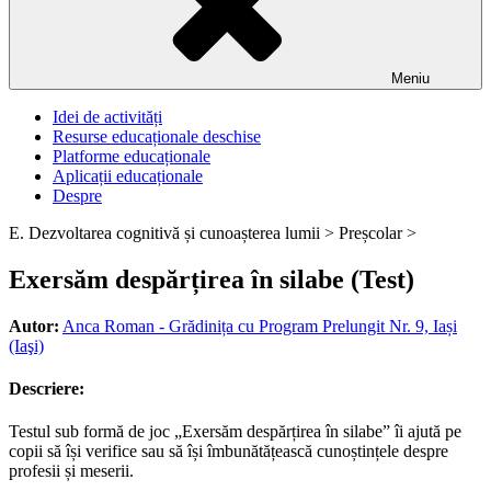
Meniu
Idei de activități
Resurse educaționale deschise
Platforme educaționale
Aplicații educaționale
Despre
E. Dezvoltarea cognitivă și cunoașterea lumii >
Preșcolar >
Exersăm despărțirea în silabe (Test)
Autor:
Anca Roman - Grădinița cu Program Prelungit Nr. 9, Iași
(Iaşi)
Descriere:
Testul sub formă de joc „Exersăm despărțirea în silabe” îi ajută pe
copii să își verifice sau să își îmbunătățească cunoștințele despre
profesii și meserii.