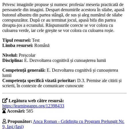
Privesc imaginile propuse și numesc profesia/ meseria practicată de
persoanele din imagini. Despart denumirile acestora în silabe, apasă
butonul albastru din partea stângă, de sus și aleg numărul de silabe
corespunzător. După ce au terminat jocul, apasă bifa din partea
dreapta-jos a ecranului. Răspunsurile corecte se vor colora cu
culoarea verde, iar cele greșite se vor colora cu culoarea roșie.
Tipul resursei:
Test
Limba resursei:
Română
Nivelul:
Preșcolar
Disciplina:
E. Dezvoltarea cognitivă și cunoașterea lumii
Competență generală:
E. Dezvoltarea cognitivă și cunoașterea
lumii
Competența specifică vizată prioritar:
D.3. Premise ale citirii și
scrierii, în contexte de comunicare cunoscute
Legătura web către resursă:
https://learningapps.org/12398433
Accesări:
585
Propunător:
Anca Roman - Grădinița cu Program Prelungit Nr.
9, Iași (Iaşi)