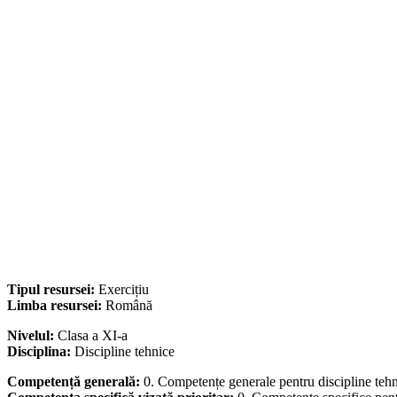
Tipul resursei:
Exercițiu
Limba resursei:
Română
Nivelul:
Clasa a XI-a
Disciplina:
Discipline tehnice
Competență generală:
0. Competențe generale pentru discipline teh