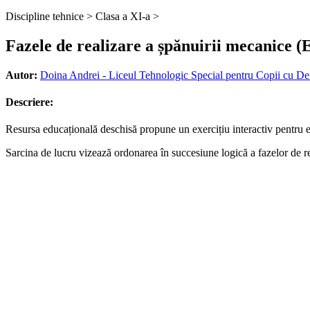
Discipline tehnice >
Clasa a XI-a >
Fazele de realizare a șpănuirii mecanice (
Autor:
Doina Andrei - Liceul Tehnologic Special pentru Copii cu De
Descriere:
Resursa educațională deschisă propune un exercițiu interactiv pentru e
Sarcina de lucru vizează ordonarea în succesiune logică a fazelor de r