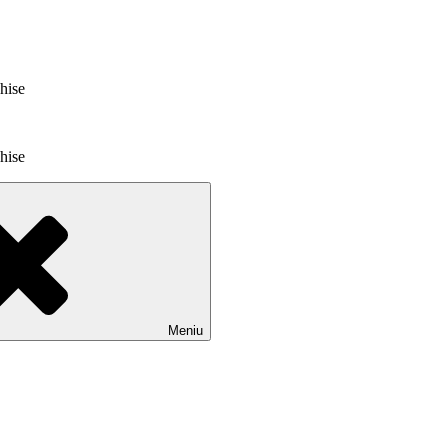
chise
chise
Meniu