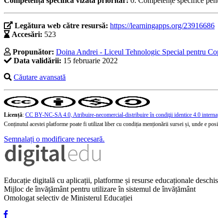
Competența specifică vizată prioritar:
0. Competențe specifice pent
Legătura web către resursă:
https://learningapps.org/23916686
Accesări:
523
Propunător:
Doina Andrei - Liceul Tehnologic Special pentru Co
Data validării:
15 februarie 2022
Căutare avansată
Licență
:
CC BY-NC-SA 4.0, Atribuire-necomercial-distribuire în condiţii identice 4.0 interna
Conținutul acestei platforme poate fi utilizat liber cu condiția menționării sursei și, unde e posibi
Semnalați o modificare necesară.
Educație digitală cu aplicații, platforme și resurse educaționale desch
Mijloc de învățământ pentru utilizare în sistemul de învățământ
Omologat selectiv de Ministerul Educației