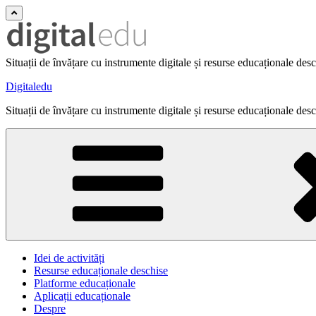
Situații de învățare cu instrumente digitale și resurse educaționale des
Digitaledu
Situații de învățare cu instrumente digitale și resurse educaționale des
Idei de activități
Resurse educaționale deschise
Platforme educaționale
Aplicații educaționale
Despre