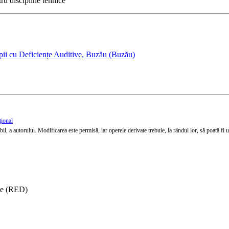
ru discipline tehnice
pii cu Deficiențe Auditive, Buzău (Buzău)
țional
l, a autorului. Modificarea este permisă, iar operele derivate trebuie, la rândul lor, să poată fi util
ise (RED)