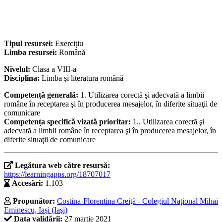
Tipul resursei:
Exercițiu
Limba resursei:
Română
Nivelul:
Clasa a VIII-a
Disciplina:
Limba şi literatura română
Competență generală:
1. Utilizarea corectă şi adecvată a limbii
române în receptarea şi în producerea mesajelor, în diferite situaţii de
comunicare
Competența specifică vizată prioritar:
1.. Utilizarea corectă şi
adecvată a limbii române în receptarea şi în producerea mesajelor, în
diferite situaţii de comunicare
Legătura web către resursă:
https://learningapps.org/18707017
Accesări:
1.103
Propunător:
Costina-Florentina Creiţă - Colegiul Național Mihai
Eminescu, Iași (Iaşi)
Data validării:
27 martie 2021