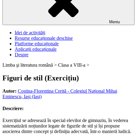
Meniu
Idei de activități
Resurse educaționale deschise
Platforme educaționale
Aplicații educaționale
Despre
Limba şi literatura română >
Clasa a VIII-a >
Figuri de stil (Exercițiu)
Autor:
Costina-Florentina Creiţă - Colegiul Național Mihai
Eminescu, Iași (Iaşi)
Descriere:
Exercițiul se adresează în special elevilor de gimnaziu, în vederea
sistematizării noțiunilor legate de figurile de stil și își propune
asocierea dintre concept și definiția adecvată, într-o manieră ludică.