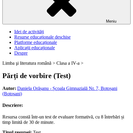
Meniu
Idei de activități
Resurse educaționale deschise
Platforme educaționale
Aplicații educaționale
Despre
Limba şi literatura română >
Clasa a IV-a >
Părți de vorbire (Test)
Autor:
Daniela Orășanu - Școala Gimnazială Nr. 7, Botoșani
(Botoşani)
Descriere:
Resursa constă într-un test de evaluare formativă, cu 8 întrebări și
timp limită de 30 de minute.
Tipul resursei:
Test