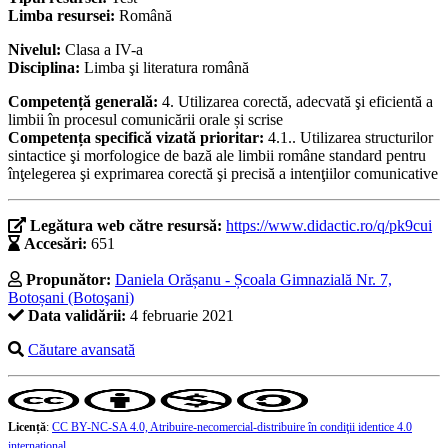
Limba resursei:
Română
Nivelul:
Clasa a IV-a
Disciplina:
Limba şi literatura română
Competență generală:
4. Utilizarea corectă, adecvată şi eficientă a
limbii în procesul comunicării orale și scrise
Competența specifică vizată prioritar:
4.1.. Utilizarea structurilor
sintactice şi morfologice de bază ale limbii române standard pentru
înţelegerea şi exprimarea corectă şi precisă a intenţiilor comunicative
Legătura web către resursă:
https://www.didactic.ro/q/pk9cui
Accesări:
651
Propunător:
Daniela Orășanu - Școala Gimnazială Nr. 7,
Botoșani (Botoşani)
Data validării:
4 februarie 2021
Căutare avansată
Licență
:
CC BY-NC-SA 4.0, Atribuire-necomercial-distribuire în condiţii identice 4.0
internațional