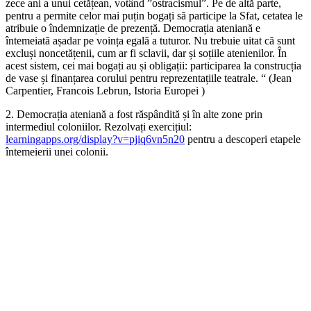
zece ani a unui cetățean, votând ”ostracismul”. Pe de altă parte,
pentru a permite celor mai puțin bogați să participe la Sfat, cetatea le
atribuie o îndemnizație de prezență. Democrația ateniană e
întemeiată așadar pe voința egală a tuturor. Nu trebuie uitat că sunt
excluși noncetățenii, cum ar fi sclavii, dar și soțiile atenienilor. În
acest sistem, cei mai bogați au și obligații: participarea la construcția
de vase și finanțarea corului pentru reprezentațiile teatrale. “ (Jean
Carpentier, Francois Lebrun, Istoria Europei )
2. Democrația ateniană a fost răspândită și în alte zone prin
intermediul coloniilor. Rezolvați exercițiul:
learningapps.org/display?v=pjiq6vn5n20
pentru a descoperi etapele
întemeierii unei colonii.