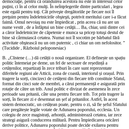
democraţie, pentru că orânduirea acestora nu este în interesul celor
puţini, ci în al celor mulţi. În neînţelegerile dintre particulari , legea
este egală pentru toţi. Cât priveşte dregătoriile pe fiecare noi îl
preţuim pentru îndeletnicirile obşteşti, potrivit meritului care i-a făcut
faimă. Omul nevoiaş nu este împiedicat , prin aceea că nu are un
nume vestit , de a înfăptui un bine cetăţii… Ba, chiar, unii dintre cei
a căror îndeletnicire de căpetenie e munca sa pricep totuşi destul de
bine să cârmuiască cetatea. Numai noi îl socotim pe bărbatul fără
activitate obştească nu un om puternic , ci chiar un om nefolositor. ”
(Tucidide , Războiul peloponesiac)
B. „Clistene (…) dă cetății o nouă organizare. El definește un spațiu
politic întemeiat pe deme, un fel de sectoare de reședință a
cetățenilor, repartizați în zece triburi în care sunt reprezentate
diferitele regiuni ale Atticii, zona de coastă, interiorul și orașul. Prin
tragere la sorți, cincizeci de cetățeni din fiecare trib constituie Sfatul,
format din cinci sute de membri, a cărui permanență e asigurată prin
rotație de către un trib. Anul politic e divizat de asemenea în zece
perioade sau pritanii, câte una pentru fiecare trib. Tot prin tragere la
sorți, în fiecare zi e desemnat un șef al pritanilor. Astfel, în acest
sistem democratic, un cetățean poate, pentru o zi, să fie șeful Sfatului
care pregătește legile votate de Adunarea poporului, ecclesia. Un
colegiu de zece magistrați, arhonții, administrează cetatea, iar zece
strategi asigură conducerea militară. Pentru împiedicarea oricărei
derive politice, Adunarea poporului poate decide exilarea pentru