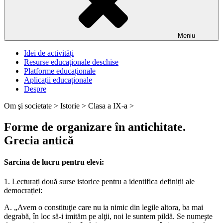
Meniu
Idei de activități
Resurse educaționale deschise
Platforme educaționale
Aplicații educaționale
Despre
Om şi societate >
Istorie >
Clasa a IX-a >
Forme de organizare în antichitate.
Grecia antică
Sarcina de lucru pentru elevi:
1. Lecturați două surse istorice pentru a identifica definiții ale
democrației:
A. „Avem o constituţie care nu ia nimic din legile altora, ba mai
degrabă, în loc să-i imităm pe alţii, noi le suntem pildă. Se numeşte