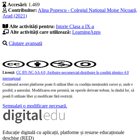
Accesări:
1.469
Contribuitor:
Alina Popescu - Colegiul Național Moise Nicoară,
Arad (2021)
Alte activități pentru:
Istorie
Clasa a IX-a
Alte activități care utilizează:
LearningApps
Căutare avansată
Licență
:
CC BY-NC-SA 4.0, Atribuire-necomercial-distribuire în condiţii identice 4.0
internațional
Conținutul acestei platforme poate fi utilizat liber cu condiția menționării sursei și, unde e
posibil, a autorului. Modificarea este permisă, iar operele derivate trebuie, la rândul lor, să
poată fi utilizate liber și modificate fără restricții.
Semnalați o modificare necesară.
Educație digitală cu aplicații, platforme și resurse educaționale
deschise (RED)