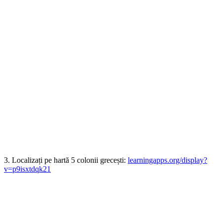
3. Localizați pe hartă 5 colonii grecești:
learningapps.org/display?
v=p9isxtdqk21