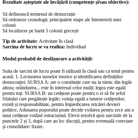
Rezultate așteptate ale învățării (competențe și/sau obiective):
Să definească termenul de democrație
Să ordoneze cronologic principalele etape ale întemeierii unei
colonii
Să localizeze pe hartă 5 colonii grecești
Tip de activitate:
Activitate în clasă
Sarcina de lucru se va realiza:
Individual
Modul probabil de desfășurare a activității:
Suita de sarcini de lucru poate fi utilizată în clasă sau ca temă pentru
acasă. 1. Lecturarea surselor istorice și identificarea definițiilor
democrației: SURSA A: are o constituție care nu ia nimic din legile
altora; orânduirea... este în interesul celor mulți; legea este egală
pentru toți. SURSA B: un cetățean poate pentru o zi să fie șeful
Sfatului care pregătește legile; voința egală a tuturor cetățenilor;
există și responsabilitate, pentru împiedicarea oricărei devieri
politice, Adunarea poporului poate decide exilarea pentru zece ani a
unui cetățean votând ostracismul. Elevii rezolvă apoi sarcinile de la
punctele 2 și 3, după care au loc discuții, pentru eventuală corectare
și consolidare/ fixare.