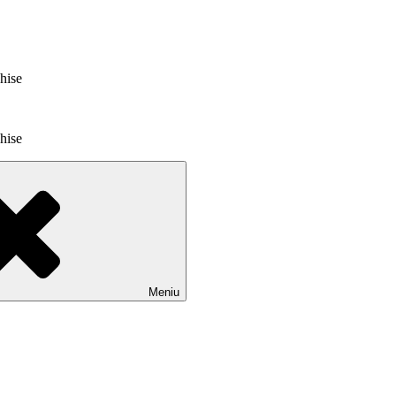
chise
chise
Meniu