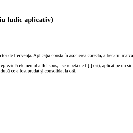
u ludic aplicativ)
tor de frecvență. Aplicația constă în asocierea corectă, a fiecărui marca
rezintă elementul altfel spus, i se repetă de fr[i] ori), aplicat pe un șir
 după ce a fost predat și consolidat la oră.