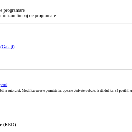
 de programare
r într-un limbaj de programare
(Galaţi)
țional
l, a autorului. Modificarea este permisă, iar operele derivate trebuie, la rândul lor, să poată fi util
ise (RED)