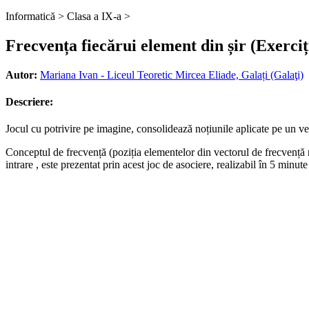
Informatică >
Clasa a IX-a >
Frecvența fiecărui element din șir (Exerciți
Autor:
Mariana Ivan - Liceul Teoretic Mircea Eliade, Galați (Galaţi)
Descriere:
Jocul cu potrivire pe imagine, consolidează noțiunile aplicate pe un vec
Conceptul de frecvență (poziția elementelor din vectorul de frecvență rep
intrare , este prezentat prin acest joc de asociere, realizabil în 5 minute