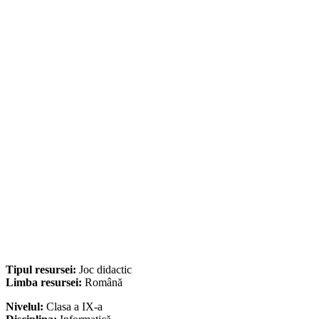
Tipul resursei:
Joc didactic
Limba resursei:
Română
Nivelul:
Clasa a IX-a