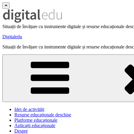
Situații de învățare cu instrumente digitale și resurse educaționale des
Digitaledu
Situații de învățare cu instrumente digitale și resurse educaționale des
Idei de activități
Resurse educaționale deschise
Platforme educaționale
Aplicații educaționale
Despre