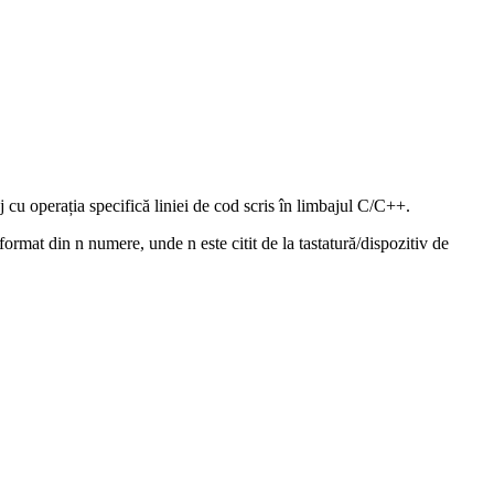
j cu operația specifică liniei de cod scris în limbajul C/C++.
 format din n numere, unde n este citit de la tastatură/dispozitiv de