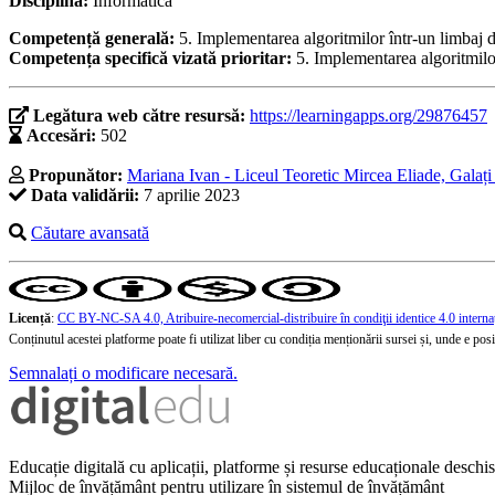
Disciplina:
Informatică
Competență generală:
5. Implementarea algoritmilor într-un limbaj
Competența specifică vizată prioritar:
5. Implementarea algoritmilo
Legătura web către resursă:
https://learningapps.org/29876457
Accesări:
502
Propunător:
Mariana Ivan - Liceul Teoretic Mircea Eliade, Galați 
Data validării:
7 aprilie 2023
Căutare avansată
Licență
:
CC BY-NC-SA 4.0, Atribuire-necomercial-distribuire în condiţii identice 4.0 interna
Conținutul acestei platforme poate fi utilizat liber cu condiția menționării sursei și, unde e posibi
Semnalați o modificare necesară.
Educație digitală cu aplicații, platforme și resurse educaționale desch
Mijloc de învățământ pentru utilizare în sistemul de învățământ