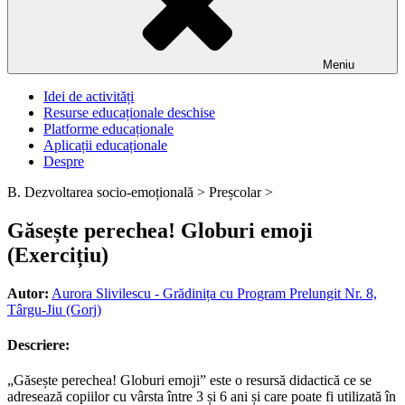
Meniu
Idei de activități
Resurse educaționale deschise
Platforme educaționale
Aplicații educaționale
Despre
B. Dezvoltarea socio-emoțională >
Preșcolar >
Găsește perechea! Globuri emoji
(Exercițiu)
Autor:
Aurora Slivilescu - Grădinița cu Program Prelungit Nr. 8,
Târgu-Jiu (Gorj)
Descriere:
„Găsește perechea! Globuri emoji” este o resursă didactică ce se
adresează copiilor cu vârsta între 3 și 6 ani și care poate fi utilizată în