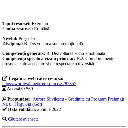
Tipul resursei:
Exercițiu
Limba resursei:
Română
Nivelul:
Preșcolar
Disciplina:
B. Dezvoltarea socio-emoțională
Competență generală:
B. Dezvoltarea socio-emoțională
Competența specifică vizată prioritar:
B.2. Comportamente
prosociale, de acceptare și de respectare a diversității
Legătura web către resursă:
https://wordwall.net/ro/resource/8282857
Accesări:
569
Propunător:
Aurora Slivilescu - Grădinița cu Program Prelungit
Nr. 8, Târgu-Jiu (Gorj)
Data validării:
25 iulie 2022
Căutare avansată