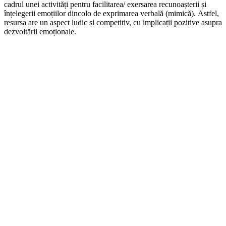
cadrul unei activități pentru facilitarea/ exersarea recunoașterii și
înțelegerii emoțiilor dincolo de exprimarea verbală (mimică). Astfel,
resursa are un aspect ludic și competitiv, cu implicații pozitive asupra
dezvoltării emoționale.