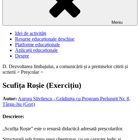
Meniu
Idei de activități
Resurse educaționale deschise
Platforme educaționale
Aplicații educaționale
Despre
D. Dezvoltarea limbajului, a comunicării și a premiselor citirii și
scrierii >
Preșcolar >
Scufița Roșie (Exercițiu)
Autor:
Aurora Slivilescu - Grădinița cu Program Prelungit Nr. 8,
Târgu-Jiu (Gorj)
Descriere:
„Scufița Roșie” este o resursă didactică adresată preșcolarilor.
Structurată sub forma unui chestionar, cu un caracter ludic și