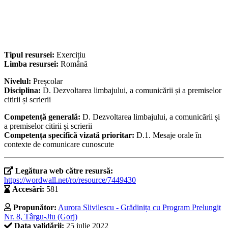
Tipul resursei:
Exercițiu
Limba resursei:
Română
Nivelul:
Preșcolar
Disciplina:
D. Dezvoltarea limbajului, a comunicării și a premiselor
citirii și scrierii
Competență generală:
D. Dezvoltarea limbajului, a comunicării și
a premiselor citirii și scrierii
Competența specifică vizată prioritar:
D.1. Mesaje orale în
contexte de comunicare cunoscute
Legătura web către resursă:
https://wordwall.net/ro/resource/7449430
Accesări:
581
Propunător:
Aurora Slivilescu - Grădinița cu Program Prelungit
Nr. 8, Târgu-Jiu (Gorj)
Data validării:
25 iulie 2022