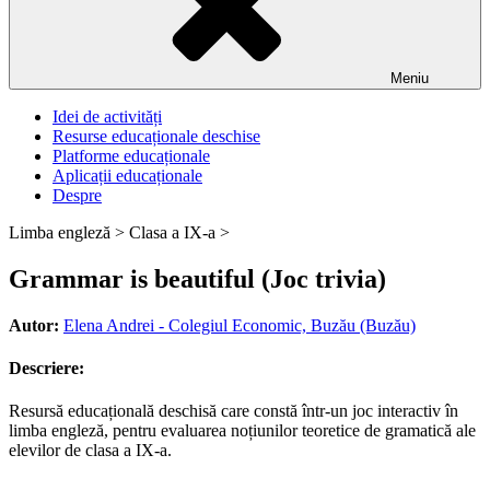
Meniu
Idei de activități
Resurse educaționale deschise
Platforme educaționale
Aplicații educaționale
Despre
Limba engleză >
Clasa a IX-a >
Grammar is beautiful (Joc trivia)
Autor:
Elena Andrei - Colegiul Economic, Buzău (Buzău)
Descriere:
Resursă educațională deschisă care constă într-un joc interactiv în
limba engleză, pentru evaluarea noțiunilor teoretice de gramatică ale
elevilor de clasa a IX-a.