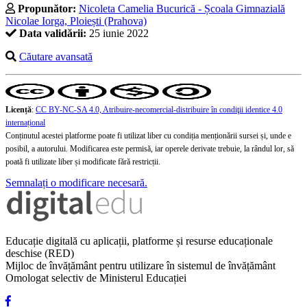
Propunător:
Nicoleta Camelia Bucurică - Școala Gimnazială
Nicolae Iorga, Ploiești (Prahova)
Data validării:
25 iunie 2022
Căutare avansată
Licență
:
CC BY-NC-SA 4.0, Atribuire-necomercial-distribuire în condiţii identice 4.0
internațional
Conținutul acestei platforme poate fi utilizat liber cu condiția menționării sursei și, unde e
posibil, a autorului. Modificarea este permisă, iar operele derivate trebuie, la rândul lor, să
poată fi utilizate liber și modificate fără restricții.
Semnalați o modificare necesară.
Educație digitală cu aplicații, platforme și resurse educaționale
deschise (RED)
Mijloc de învățământ pentru utilizare în sistemul de învățământ
Omologat selectiv de Ministerul Educației