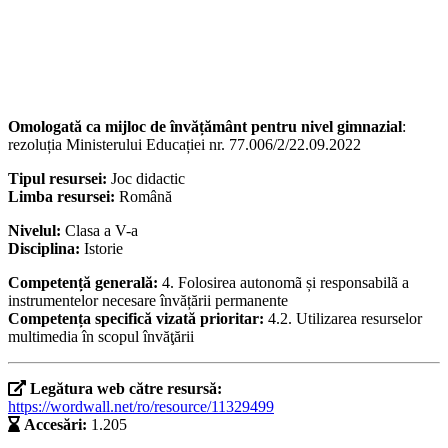
Omologată ca mijloc de învățământ pentru nivel gimnazial
:
rezoluția Ministerului Educației nr. 77.006/2/22.09.2022
Tipul resursei:
Joc didactic
Limba resursei:
Română
Nivelul:
Clasa a V-a
Disciplina:
Istorie
Competență generală:
4. Folosirea autonomã și responsabilã a
instrumentelor necesare învățării permanente
Competența specifică vizată prioritar:
4.2. Utilizarea resurselor
multimedia în scopul învăţării
Legătura web către resursă:
https://wordwall.net/ro/resource/11329499
Accesări:
1.205