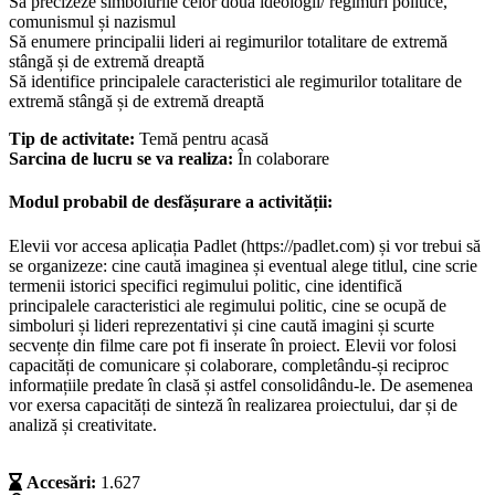
Să precizeze simbolurile celor două ideologii/ regimuri politice,
comunismul și nazismul
Să enumere principalii lideri ai regimurilor totalitare de extremă
stângă și de extremă dreaptă
Să identifice principalele caracteristici ale regimurilor totalitare de
extremă stângă și de extremă dreaptă
Tip de activitate:
Temă pentru acasă
Sarcina de lucru se va realiza:
În colaborare
Modul probabil de desfășurare a activității:
Elevii vor accesa aplicația Padlet (https://padlet.com) și vor trebui să
se organizeze: cine caută imaginea și eventual alege titlul, cine scrie
termenii istorici specifici regimului politic, cine identifică
principalele caracteristici ale regimului politic, cine se ocupă de
simboluri și lideri reprezentativi și cine caută imagini și scurte
secvențe din filme care pot fi inserate în proiect. Elevii vor folosi
capacități de comunicare și colaborare, completându-și reciproc
informațiile predate în clasă și astfel consolidându-le. De asemenea
vor exersa capacități de sinteză în realizarea proiectului, dar și de
analiză și creativitate.
Accesări:
1.627