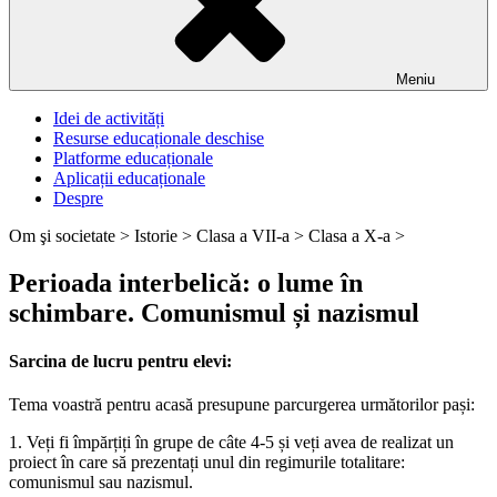
Meniu
Idei de activități
Resurse educaționale deschise
Platforme educaționale
Aplicații educaționale
Despre
Om şi societate >
Istorie >
Clasa a VII-a >
Clasa a X-a >
Perioada interbelică: o lume în
schimbare. Comunismul și nazismul
Sarcina de lucru pentru elevi:
Tema voastră pentru acasă presupune parcurgerea următorilor pași:
1. Veți fi împărțiți în grupe de câte 4-5 și veți avea de realizat un
proiect în care să prezentați unul din regimurile totalitare:
comunismul sau nazismul.