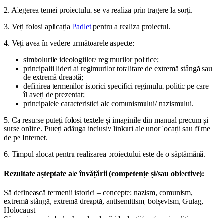
2. Alegerea temei proiectului se va realiza prin tragere la sorți.
3. Veți folosi aplicația
Padlet
pentru a realiza proiectul.
4. Veți avea în vedere următoarele aspecte:
simbolurile ideologiilor/ regimurilor politice;
principalii lideri ai regimurilor totalitare de extremă stângă sau
de extremă dreaptă;
definirea termenilor istorici specifici regimului politic pe care
îl aveți de prezentat;
principalele caracteristici ale comunismului/ nazismului.
5. Ca resurse puteți folosi textele și imaginile din manual precum și
surse online. Puteți adăuga inclusiv linkuri ale unor locații sau filme
de pe Internet.
6. Timpul alocat pentru realizarea proiectului este de o săptămână.
Rezultate așteptate ale învățării (competențe și/sau obiective):
Să definească termenii istorici – concepte: nazism, comunism,
extremă stângă, extremă dreaptă, antisemitism, bolșevism, Gulag,
Holocaust