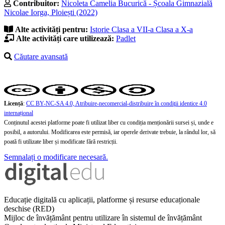
Contribuitor:
Nicoleta Camelia Bucurică - Școala Gimnazială
Nicolae Iorga, Ploiești (2022)
Alte activități pentru:
Istorie
Clasa a VII-a
Clasa a X-a
Alte activități care utilizează:
Padlet
Căutare avansată
Licență
:
CC BY-NC-SA 4.0, Atribuire-necomercial-distribuire în condiţii identice 4.0
internațional
Conținutul acestei platforme poate fi utilizat liber cu condiția menționării sursei și, unde e
posibil, a autorului. Modificarea este permisă, iar operele derivate trebuie, la rândul lor, să
poată fi utilizate liber și modificate fără restricții.
Semnalați o modificare necesară.
Educație digitală cu aplicații, platforme și resurse educaționale
deschise (RED)
Mijloc de învățământ pentru utilizare în sistemul de învățământ