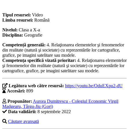
Tipul resursei:
Video
Limba resursei:
Română
Nivelul:
Clasa a X-a
Disciplina:
Geografie
Competență generală:
4. Relaţionarea elementelor şi fenomenelor
din realitate (natură şi societate) cu reprezentările lor cartografice,
grafice, pe imagini satelitare sau modele.
Competența specifică vizată prioritar:
4. Relaţionarea elementelor
şi fenomenelor din realitate (natură şi societate) cu reprezentările lor
cartografice, grafice, pe imagini satelitare sau modele.
Legătura web către resursă:
https://youtu.be/OduEXpu2-dU
Accesări:
899
Propunător:
Aurora Dumitrescu - Colegiul Economic Virgil
Madgearu, Târgu-Jiu (Gorj)
Data validării:
8 septembrie 2022
Căutare avansată