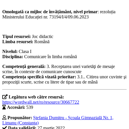
Omologată ca mijloc de învățământ, nivel primar
: rezoluția
Ministerului Educației nr. 73194/I/4/09.06.2023
Tipul resursei:
Joc didactic
Limba resursei:
Română
Nivelul:
Clasa I
Disciplina:
Comunicare în limba română
Competență generală:
3. Receptarea unei varietăţi de mesaje
scrise, în contexte de comunicare cunoscute
Competența specifică vizată prioritar:
3.1.. Citirea unor cuvinte şi
propoziţii scurte, scrise cu litere de tipar sau de mână
Legătura web către resursă:
https://wordwall.net/ro/resource/30667722
Accesări:
539
Propunător:
Ștefania Dumitru - Școala Gimnazială Nr. 1,
Limanu (Constanţa)
Data validării:
27 martie 2022