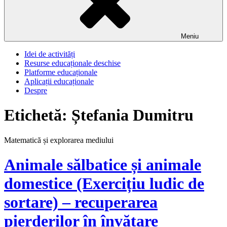
Meniu
Idei de activități
Resurse educaționale deschise
Platforme educaționale
Aplicații educaționale
Despre
Etichetă:
Ștefania Dumitru
Matematică și explorarea mediului
Animale sălbatice și animale
domestice (Exercițiu ludic de
sortare) – recuperarea
pierderilor în învățare