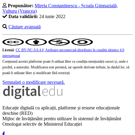
Propunător:
Mirela Constantinescu - Școala Gimnazială,
Vulturu (Vrancea)
Data validării:
24 iunie 2022
Căutare avansată
Licență
:
CC BY-NC-SA 4.0, Atribuire-necomercial-distribuire în condiţii identice 4.0
internațional
Conținutul acestei platforme poate fi utilizat liber cu condiția menționării sursei și, unde e
posibil, a autorului. Modificarea este permisă, iar operele derivate trebuie, la rândul lor, să
poată fi utilizate liber și modificate fără restricții.
Semnalați o modificare necesară.
Educație digitală cu aplicații, platforme și resurse educaționale
deschise (RED)
Mijloc de învățământ pentru utilizare în sistemul de învățământ
Omologat selectiv de Ministerul Educației