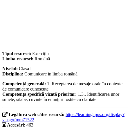
Tipul resursei:
Exercițiu
Limba resursei:
Română
Nivelul:
Clasa I
Disciplina:
Comunicare în limba română
Competență generală:
1. Receptarea de mesaje orale în contexte
de comunicare cunoscute
Competența specifică vizată prioritar:
1.3.. Identificarea unor
sunete, silabe, cuvinte în enunţuri rostite cu claritate
Legătura web către resursă:
https://learningapps.org/display?
v=pgxfmm71522
Accesări:
463