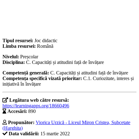
Tipul resursei:
Joc didactic
Limba resursei:
Română
Nivelul:
Preșcolar
Disciplina:
C. Capacități și atitudini față de învățare
Competență generală:
C. Capacități și atitudini față de învățare
Competența specifică vizată prioritar:
C.1. Curiozitate, interes și
inițiativă în învățare
Legătura web către resursă:
https://learningapps.org/18660496
Accesări:
890
Propunător:
Viorica Urzică - Liceul Miron Cristea, Subcetate
(Harghita)
Data validării:
15 martie 2022