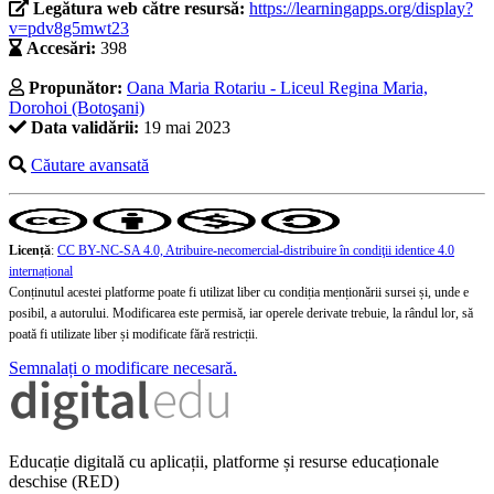
Legătura web către resursă:
https://learningapps.org/display?
v=pdv8g5mwt23
Accesări:
398
Propunător:
Oana Maria Rotariu - Liceul Regina Maria,
Dorohoi (Botoşani)
Data validării:
19 mai 2023
Căutare avansată
Licență
:
CC BY-NC-SA 4.0, Atribuire-necomercial-distribuire în condiţii identice 4.0
internațional
Conținutul acestei platforme poate fi utilizat liber cu condiția menționării sursei și, unde e
posibil, a autorului. Modificarea este permisă, iar operele derivate trebuie, la rândul lor, să
poată fi utilizate liber și modificate fără restricții.
Semnalați o modificare necesară.
Educație digitală cu aplicații, platforme și resurse educaționale
deschise (RED)