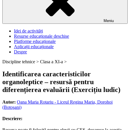
Meniu
Idei de activități
Resurse educaționale deschise
Platforme educaționale
Aplicații educaționale
Despre
Discipline tehnice >
Clasa a XI-a >
Identificarea caracteristicilor
organoleptice – resursă pentru
diferențierea evaluării (Exercițiu ludic)
Autor:
Oana Maria Rotariu - Liceul Regina Maria, Dorohoi
(Botoşani)
Descriere:
Resursa poate fi folosită pentru elevii cu CES, deoarece la aceștia