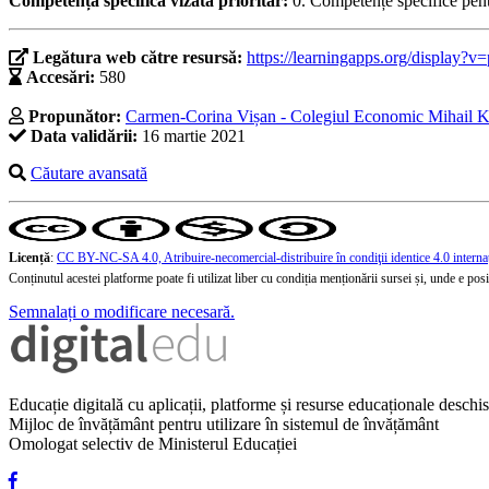
Competența specifică vizată prioritar:
0. Competențe specifice pent
Legătura web către resursă:
https://learningapps.org/display?v
Accesări:
580
Propunător:
Carmen-Corina Vișan - Colegiul Economic Mihail K
Data validării:
16 martie 2021
Căutare avansată
Licență
:
CC BY-NC-SA 4.0, Atribuire-necomercial-distribuire în condiţii identice 4.0 interna
Conținutul acestei platforme poate fi utilizat liber cu condiția menționării sursei și, unde e posibi
Semnalați o modificare necesară.
Educație digitală cu aplicații, platforme și resurse educaționale desch
Mijloc de învățământ pentru utilizare în sistemul de învățământ
Omologat selectiv de Ministerul Educației