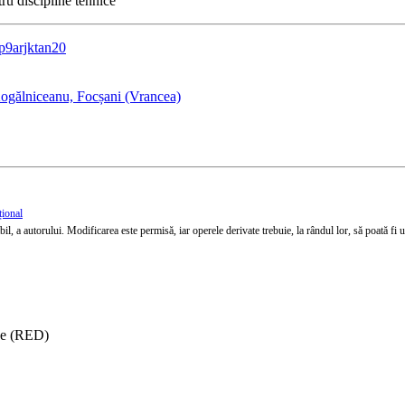
ru discipline tehnice
=p9arjktan20
ogălniceanu, Focșani (Vrancea)
țional
l, a autorului. Modificarea este permisă, iar operele derivate trebuie, la rândul lor, să poată fi util
ise (RED)