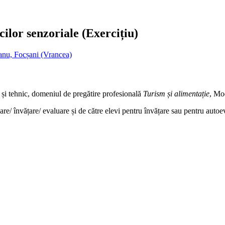
cilor senzoriale (Exercițiu)
nu, Focșani (Vrancea)
l și tehnic, domeniul de pregătire profesională
Turism și alimentație
, Mod
are/ învățare/ evaluare și de către elevi pentru învățare sau pentru autoe