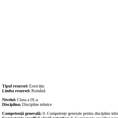
Tipul resursei:
Exercițiu
Limba resursei:
Română
Nivelul:
Clasa a IX-a
Disciplina:
Discipline tehnice
Competență generală:
0. Competențe generale pentru discipline teh