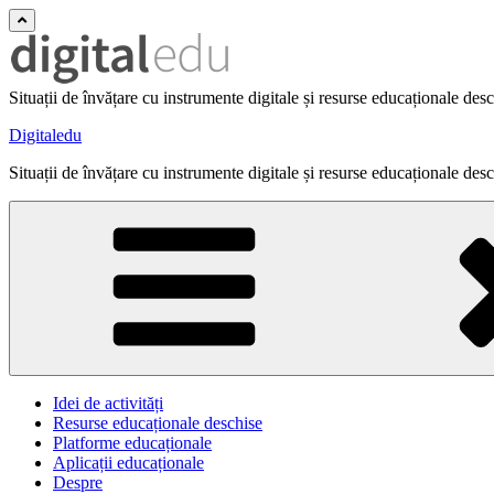
Situații de învățare cu instrumente digitale și resurse educaționale des
Digitaledu
Situații de învățare cu instrumente digitale și resurse educaționale des
Idei de activități
Resurse educaționale deschise
Platforme educaționale
Aplicații educaționale
Despre