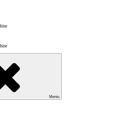
chise
chise
Meniu