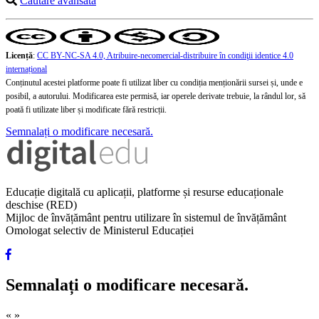
Căutare avansată
Licență
:
CC BY-NC-SA 4.0, Atribuire-necomercial-distribuire în condiţii identice 4.0
internațional
Conținutul acestei platforme poate fi utilizat liber cu condiția menționării sursei și, unde e
posibil, a autorului. Modificarea este permisă, iar operele derivate trebuie, la rândul lor, să
poată fi utilizate liber și modificate fără restricții.
Semnalați o modificare necesară.
Educație digitală cu aplicații, platforme și resurse educaționale
deschise (RED)
Mijloc de învățământ pentru utilizare în sistemul de învățământ
Omologat selectiv de Ministerul Educației
Semnalați o modificare necesară.
«
»