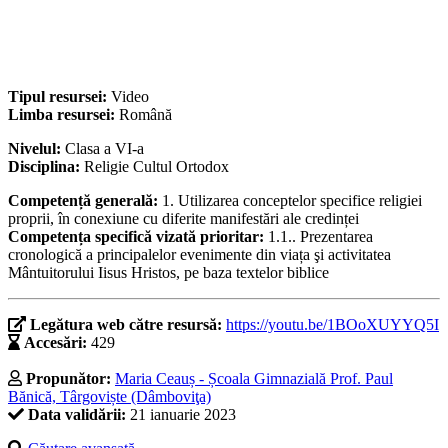
Tipul resursei:
Video
Limba resursei:
Română
Nivelul:
Clasa a VI-a
Disciplina:
Religie Cultul Ortodox
Competență generală:
1. Utilizarea conceptelor specifice religiei
proprii, în conexiune cu diferite manifestări ale credinței
Competența specifică vizată prioritar:
1.1.. Prezentarea
cronologică a principalelor evenimente din viața şi activitatea
Mântuitorului Iisus Hristos, pe baza textelor biblice
Legătura web către resursă:
https://youtu.be/1BOoXUYYQ5I
Accesări:
429
Propunător:
Maria Ceauș - Școala Gimnazială Prof. Paul
Bănică, Târgoviște (Dâmboviţa)
Data validării:
21 ianuarie 2023