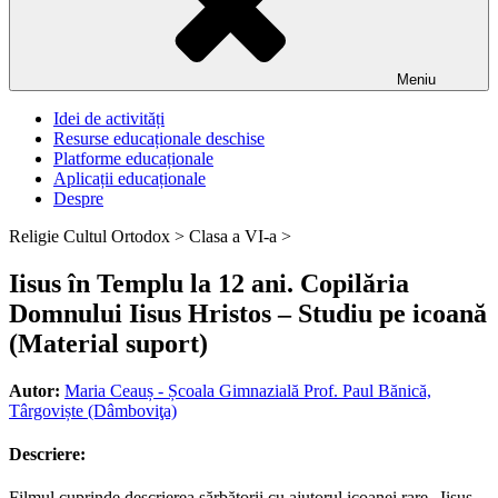
Meniu
Idei de activități
Resurse educaționale deschise
Platforme educaționale
Aplicații educaționale
Despre
Religie Cultul Ortodox >
Clasa a VI-a >
Iisus în Templu la 12 ani. Copilăria
Domnului Iisus Hristos – Studiu pe icoană
(Material suport)
Autor:
Maria Ceauș - Școala Gimnazială Prof. Paul Bănică,
Târgoviște (Dâmboviţa)
Descriere:
Filmul cuprinde descrierea sărbătorii cu ajutorul icoanei rare „Iisus