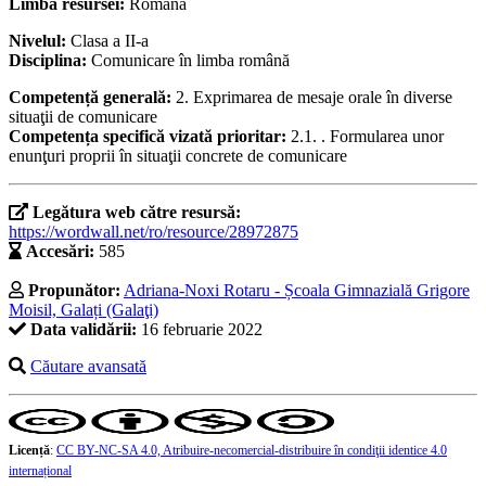
Limba resursei:
Română
Nivelul:
Clasa a II-a
Disciplina:
Comunicare în limba română
Competență generală:
2. Exprimarea de mesaje orale în diverse
situaţii de comunicare
Competența specifică vizată prioritar:
2.1. . Formularea unor
enunţuri proprii în situaţii concrete de comunicare
Legătura web către resursă:
https://wordwall.net/ro/resource/28972875
Accesări:
585
Propunător:
Adriana-Noxi Rotaru - Școala Gimnazială Grigore
Moisil, Galați (Galaţi)
Data validării:
16 februarie 2022
Căutare avansată
Licență
:
CC BY-NC-SA 4.0, Atribuire-necomercial-distribuire în condiţii identice 4.0
internațional