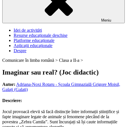
Meniu
Idei de activități
Resurse educaționale deschise
Platforme educaționale
Aplicații educaționale
Despre
Comunicare în limba română >
Clasa a II-a >
Imaginar sau real? (Joc didactic)
Autor:
Adriana-Noxi Rotaru - Școala Gimnazială Grigore Moisil,
Galați (Galaţi)
Descriere:
Jocul provoacă elevii să facă distincție între informații științifice și
fapte imaginare legate de animale și fenomene plecând de la
povestea „Zebra Camila”. Sunt încurajați să își caute informațiile
corecte și să argumenteze alegerile.