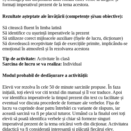
formați imperativul prezent de la tema acestora.
Rezultate așteptate ale învățării (competențe și/sau obiective):
Să citească fluent în limba latină
Să identifice cu ușurință imperativele la prezent
Să utilizeze corect mijloacele auxiliare (fișele de lucru, dicționare)
Să dovedească receptivitate față de exercițiile primite, implicându-se
emoțional în atmosferă și în rezolvarea acestora
Tip de activitate:
Activitate în clasă
Sarcina de lucru se va realiza:
Individual
Modul probabil de desfășurare a activității:
Elevii vor rezolva în cele 50 de minute sarcinile propuse. În faza
inițială, toți elevii vor citi textul din manual și îl vor traduce. Apoi
vor identifica imperativele la timpul prezent din text cu facilitate și
eventual vor discuta procedeele de formare ale verbelor. Fișa de
lucru va cuprinde doar patru întrebări cu variante de răspuns, iar
această sarcină va fi pe placul tuturor. Urmând ca la finalul orei toți
elevii să poată identifica verbele și chiar să formeze singuri
imperativul prezent de la tema oricărui verb din dicționar. Activitatea
didactică va fi considerată interesantă și plăcută fiecărui elev.