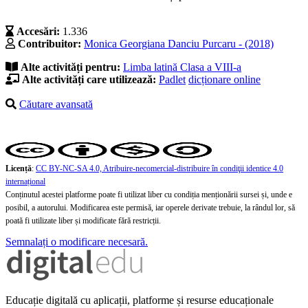
Accesări:
1.336
Contribuitor:
Monica Georgiana Danciu Purcaru - (2018)
Alte activități pentru:
Limba latină
Clasa a VIII-a
Alte activități care utilizează:
Padlet
dicționare online
Căutare avansată
Licență
:
CC BY-NC-SA 4.0, Atribuire-necomercial-distribuire în condiţii identice 4.0
internațional
Conținutul acestei platforme poate fi utilizat liber cu condiția menționării sursei și, unde e
posibil, a autorului. Modificarea este permisă, iar operele derivate trebuie, la rândul lor, să
poată fi utilizate liber și modificate fără restricții.
Semnalați o modificare necesară.
Educație digitală cu aplicații, platforme și resurse educaționale