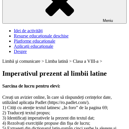
Meniu
Idei de activități
Resurse educaționale deschise
Platforme educaționale
Aplicații educaționale
Despre
Limbă şi comunicare >
Limba latină >
Clasa a VIII-a >
Imperativul prezent al limbii latine
Sarcina de lucru pentru elevi:
Creați un avizier online, în care să răspundeți cerințelor date,
utilizând aplicația Padlet (https://ro.padlet.com/).
1) Citiți cu atenție textul latinesc „In foro” de la pagina 69;
2) Traduceți textul propus;
3) Identificați imperativele la prezent din textul dat;
4) Rezolvați exercițiile propuse din fișa de lucru;
5) Extrageți din dicționarul latin-român cinci verbe la alegere și