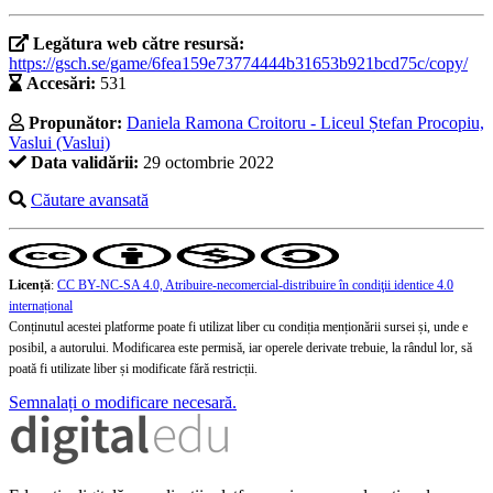
Legătura web către resursă:
https://gsch.se/game/6fea159e73774444b31653b921bcd75c/copy/
Accesări:
531
Propunător:
Daniela Ramona Croitoru - Liceul Ștefan Procopiu,
Vaslui (Vaslui)
Data validării:
29 octombrie 2022
Căutare avansată
Licență
:
CC BY-NC-SA 4.0, Atribuire-necomercial-distribuire în condiţii identice 4.0
internațional
Conținutul acestei platforme poate fi utilizat liber cu condiția menționării sursei și, unde e
posibil, a autorului. Modificarea este permisă, iar operele derivate trebuie, la rândul lor, să
poată fi utilizate liber și modificate fără restricții.
Semnalați o modificare necesară.