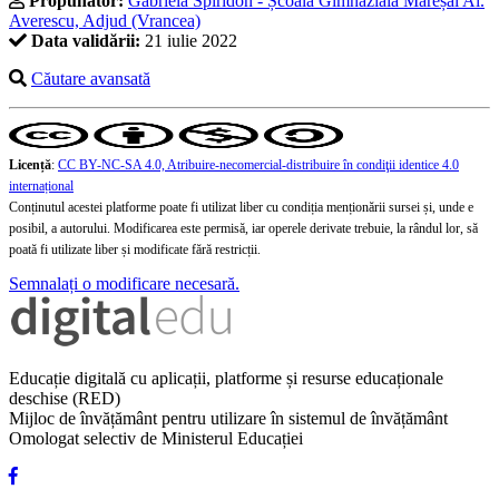
Propunător:
Gabriela Spiridon - Școala Gimnazială Mareșal Al.
Averescu, Adjud (Vrancea)
Data validării:
21 iulie 2022
Căutare avansată
Licență
:
CC BY-NC-SA 4.0, Atribuire-necomercial-distribuire în condiţii identice 4.0
internațional
Conținutul acestei platforme poate fi utilizat liber cu condiția menționării sursei și, unde e
posibil, a autorului. Modificarea este permisă, iar operele derivate trebuie, la rândul lor, să
poată fi utilizate liber și modificate fără restricții.
Semnalați o modificare necesară.
Educație digitală cu aplicații, platforme și resurse educaționale
deschise (RED)
Mijloc de învățământ pentru utilizare în sistemul de învățământ
Omologat selectiv de Ministerul Educației