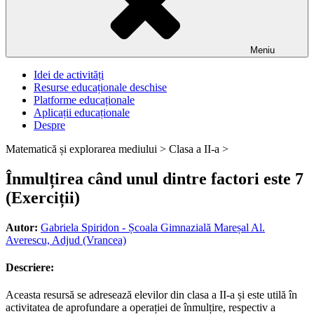
Meniu
Idei de activități
Resurse educaționale deschise
Platforme educaționale
Aplicații educaționale
Despre
Matematică și explorarea mediului >
Clasa a II-a >
Înmulțirea când unul dintre factori este 7
(Exerciții)
Autor:
Gabriela Spiridon - Școala Gimnazială Mareșal Al.
Averescu, Adjud (Vrancea)
Descriere:
Aceasta resursă se adresează elevilor din clasa a II-a și este utilă în
activitatea de aprofundare a operației de înmulțire, respectiv a