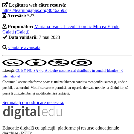
Legătura web către resursă:
https://learningapps.org/30462592
Accesări:
523
Propunător:
Mariana Ivan - Liceul Teoretic Mircea Eliade,
Galați (Galaţi)
Data validării:
7 mai 2023
Căutare avansată
Licență
:
CC BY-NC-SA 4.0, Atribuire-necomercial-distribuire în condiţii identice 4.0
internațional
Conținutul acestei platforme poate fi utilizat liber cu condiția menționării sursei și, unde e
posibil, a autorului. Modificarea este permisă, iar operele derivate trebuie, la rândul lor, să
poată fi utilizate liber și modificate fără restricții.
Semnalați o modificare necesară.
Educație digitală cu aplicații, platforme și resurse educaționale
deschise (RED)