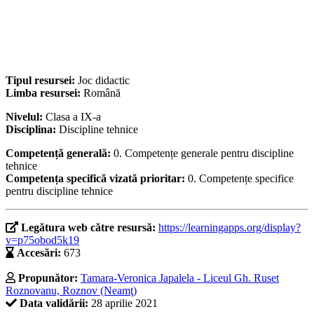
Tipul resursei:
Joc didactic
Limba resursei:
Română
Nivelul:
Clasa a IX-a
Disciplina:
Discipline tehnice
Competență generală:
0. Competențe generale pentru discipline
tehnice
Competența specifică vizată prioritar:
0. Competențe specifice
pentru discipline tehnice
Legătura web către resursă:
https://learningapps.org/display?
v=p75obod5k19
Accesări:
673
Propunător:
Tamara-Veronica Japalela - Liceul Gh. Ruset
Roznovanu, Roznov (Neamţ)
Data validării:
28 aprilie 2021