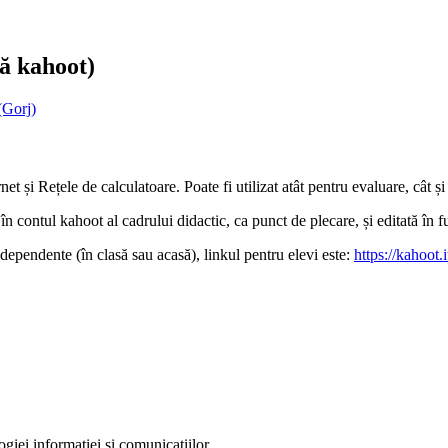
lă kahoot)
(Gorj)
t și Rețele de calculatoare. Poate fi utilizat atât pentru evaluare, cât și
n contul kahoot al cadrului didactic, ca punct de plecare, și editată în fu
ndependente (în clasă sau acasă), linkul pentru elevi este:
https://kahoot
logiei informației și comunicațiilor