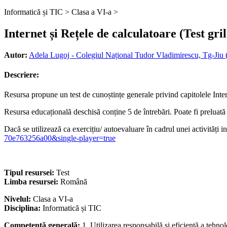
Informatică și TIC >
Clasa a VI-a >
Internet și Rețele de calculatoare (Test gri
Autor:
Adela Lugoj - Colegiul Național Tudor Vladimirescu, Tg-Jiu 
Descriere:
Resursa propune un test de cunoștințe generale privind capitolele Interne
Resursa educațională deschisă conține 5 de întrebări. Poate fi preluată î
Dacă se utilizează ca exercițiu/ autoevaluare în cadrul unei activități i
70e763256a00&single-player=true
Tipul resursei:
Test
Limba resursei:
Română
Nivelul:
Clasa a VI-a
Disciplina:
Informatică și TIC
Competență generală:
1. Utilizarea responsabilă și eficientă a tehno