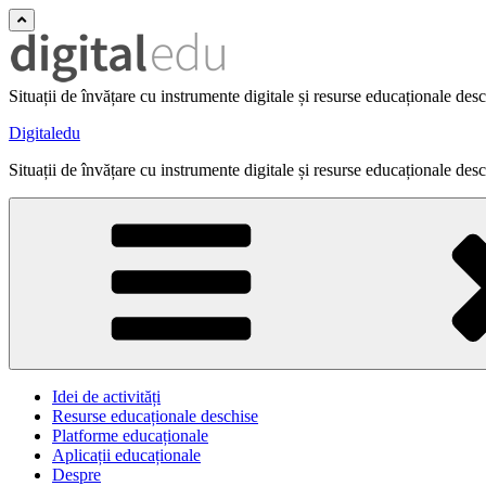
Situații de învățare cu instrumente digitale și resurse educaționale des
Digitaledu
Situații de învățare cu instrumente digitale și resurse educaționale des
Idei de activități
Resurse educaționale deschise
Platforme educaționale
Aplicații educaționale
Despre