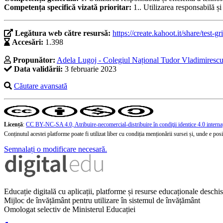
Competența specifică vizată prioritar:
1.. Utilizarea responsabilă și
Legătura web către resursă:
https://create.kahoot.it/share/test
Accesări:
1.398
Propunător:
Adela Lugoj - Colegiul Național Tudor Vladimirescu
Data validării:
3 februarie 2023
Căutare avansată
Licență
:
CC BY-NC-SA 4.0, Atribuire-necomercial-distribuire în condiţii identice 4.0 interna
Conținutul acestei platforme poate fi utilizat liber cu condiția menționării sursei și, unde e posibi
Semnalați o modificare necesară.
Educație digitală cu aplicații, platforme și resurse educaționale desch
Mijloc de învățământ pentru utilizare în sistemul de învățământ
Omologat selectiv de Ministerul Educației