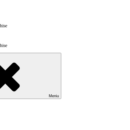
chise
chise
Meniu