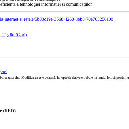
 eficientă a tehnologiei informației și comunicațiilor
-grila-internet-si-retele/5b80c19e-3568-4260-8bb8-70e763256a00
, Tg-Jiu (Gorj)
țional
l, a autorului. Modificarea este permisă, iar operele derivate trebuie, la rândul lor, să poată fi util
ise (RED)