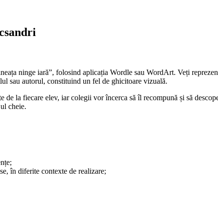
ecsandri
eața ninge iară”, folosind aplicația Wordle sau WordArt. Veți reprezenta 
lul sau autorul, constituind un fel de ghicitoare vizuală.
e de la fiecare elev, iar colegii vor încerca să îl recompună și să descop
ul cheie.
ențe;
e, în diferite contexte de realizare;