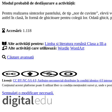
Modul probabil de desfășurare a activității:
Pentru realizarea sintezelor pastelului, de tip „nor de cuvinte”, elevii 
astfel în clasă, în formă de ghicitoare pentru colegii lor. Odată ghicit, p
Accesări:
1.118
Alte activități pentru:
Limba şi literatura română
Clasa a III-a
Alte activități care utilizează:
Wordle
WordArt
Căutare avansată
Licență
:
CC BY-NC-SA 4.0, Atribuire-necomercial-distribuire în condiţii identice 4.0 interna
Conținutul acestei platforme poate fi utilizat liber cu condiția menționării sursei și, unde e posibi
Semnalați o modificare necesară.