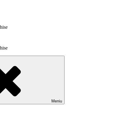
chise
chise
Meniu