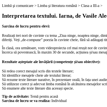
Limbă şi comunicare >
Limba şi literatura română >
Clasa a III-a >
Interpretarea textului. Iarna, de Vasile Al
Sarcina de lucru pentru elevi:
Realizați trei nori de cuvinte cu tema „Ziua ninge, noaptea ninge, dimin
diferiți. Veți „de-compune” poezia în cuvinte cheie, fără să adăugați tit
În clasă, ora următoare, vom videoproiecta cel mai reușit nor de cuvint
încerca să povestească, în maxim 30 de secunde, acțiunea și/sau mesaj
Rezultate așteptate ale învățării (competențe și/sau obiective):
Să redea corect mesajul scris din textele literare;
Să identifice mesajele cheie ale textului literar;
Să rezume texte literare narative, în prezentare orală, în fața unei audi
Să utilizeze corect și adecvat limba română în alcătuirea mesajelor scris
Să enumere alte texte literare din aceeași specie.
Tip de activitate:
Temă pentru acasă
Sarcina de lucru se va realiza:
Individual