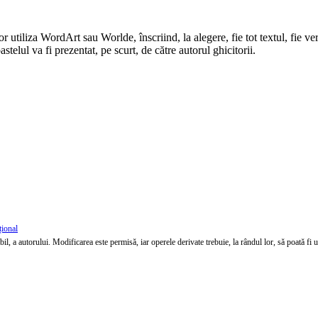
vor utiliza WordArt sau Worlde, înscriind, la alegere, fie tot textul, fie v
astelul va fi prezentat, pe scurt, de către autorul ghicitorii.
țional
l, a autorului. Modificarea este permisă, iar operele derivate trebuie, la rândul lor, să poată fi util