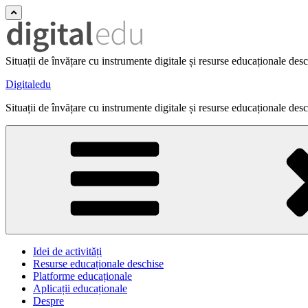
Situații de învățare cu instrumente digitale și resurse educaționale des
Digitaledu
Situații de învățare cu instrumente digitale și resurse educaționale des
Idei de activități
Resurse educaționale deschise
Platforme educaționale
Aplicații educaționale
Despre