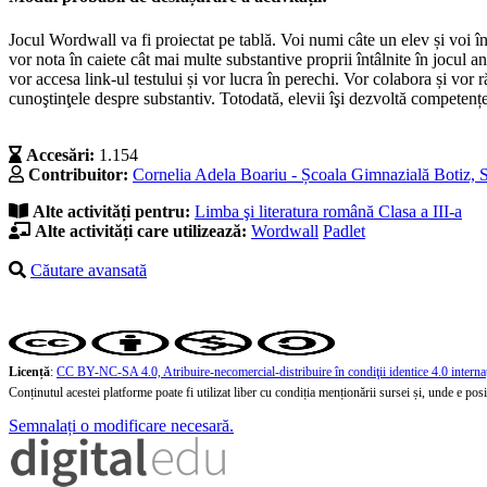
Jocul Wordwall va fi proiectat pe tablă. Voi numi câte un elev și voi în
vor nota în caiete cât mai multe substantive proprii întâlnite în jocul a
vor accesa link-ul testului și vor lucra în perechi. Vor colabora și vor ră
cunoştinţele despre substantiv. Totodată, elevii îşi dezvoltă competențe
Accesări:
1.154
Contribuitor:
Cornelia Adela Boariu - Școala Gimnazială Botiz, 
Alte activități pentru:
Limba şi literatura română
Clasa a III-a
Alte activități care utilizează:
Wordwall
Padlet
Căutare avansată
Licență
:
CC BY-NC-SA 4.0, Atribuire-necomercial-distribuire în condiţii identice 4.0 interna
Conținutul acestei platforme poate fi utilizat liber cu condiția menționării sursei și, unde e posibi
Semnalați o modificare necesară.