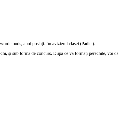
 wordclouds, apoi postați-l în avizierul clasei (Padlet).
erechi, și sub formă de concurs. După ce vă formați perechile, voi da