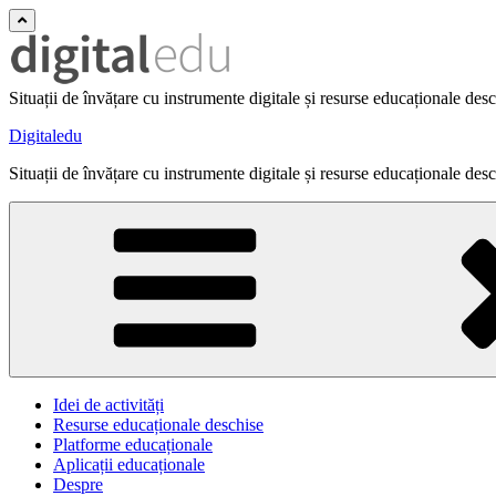
Situații de învățare cu instrumente digitale și resurse educaționale des
Digitaledu
Situații de învățare cu instrumente digitale și resurse educaționale des
Idei de activități
Resurse educaționale deschise
Platforme educaționale
Aplicații educaționale
Despre