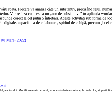
vârti roata. Fiecare va analiza câte un substantiv, precizând felul, număru
nterior. Vor realiza cu acestea un „nor de substantive” în aplicația wordar
spunde corect la cel puțin 5 întrebări. Aceste activități sub formă de joc ș
le digitale, capacitatea de colaborare, spiritul de echipă, precum şi cel c
Satu Mare (2022)
țional
l, a autorului. Modificarea este permisă, iar operele derivate trebuie, la rândul lor, să poată fi util