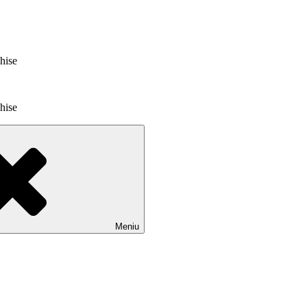
chise
chise
Meniu