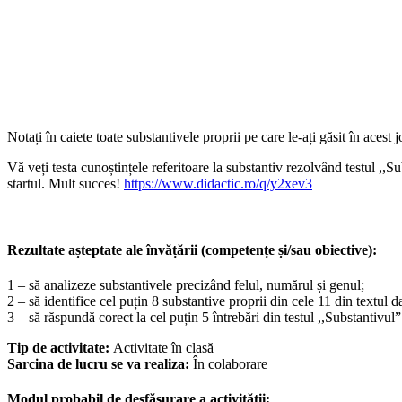
Notați în caiete toate substantivele proprii pe care le-ați găsit în acest
Vă veți testa cunoștințele referitoare la substantiv rezolvând testul ,,
startul. Mult succes!
https://www.didactic.ro/q/y2xev3
Rezultate așteptate ale învățării (competențe și/sau obiective):
1 – să analizeze substantivele precizând felul, numărul și genul;
2 – să identifice cel puțin 8 substantive proprii din cele 11 din textul da
3 – să răspundă corect la cel puțin 5 întrebări din testul ,,Substantivul
Tip de activitate:
Activitate în clasă
Sarcina de lucru se va realiza:
În colaborare
Modul probabil de desfășurare a activității: