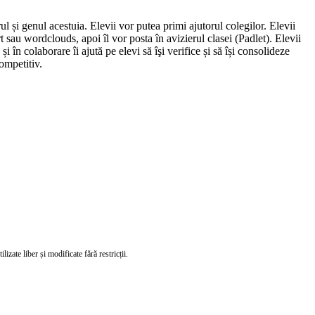
l și genul acestuia. Elevii vor putea primi ajutorul colegilor. Elevii
t sau wordclouds, apoi îl vor posta în avizierul clasei (Padlet). Elevii
i în colaborare îi ajută pe elevi să îşi verifice și să își consolideze
ompetitiv.
izate liber și modificate fără restricții.