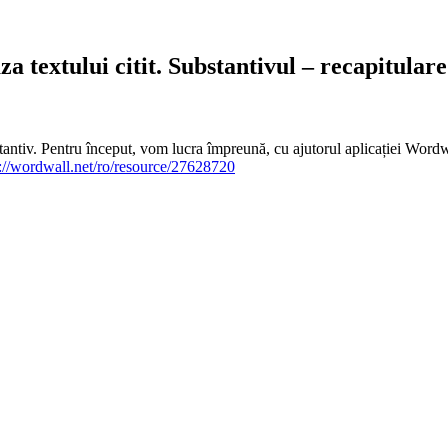
za textului citit. Substantivul – recapitulare
tantiv. Pentru început, vom lucra împreună, cu ajutorul aplicației Wordwa
s://wordwall.net/ro/resource/27628720