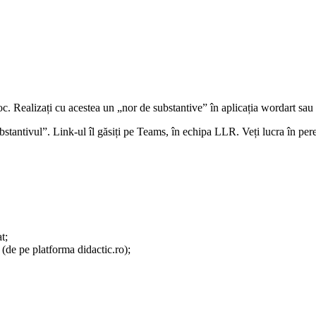
 joc. Realizați cu acestea un „nor de substantive” în aplicația wordart sau
Substantivul”. Link-ul îl găsiți pe Teams, în echipa LLR. Veți lucra în p
t;
” (de pe platforma didactic.ro);