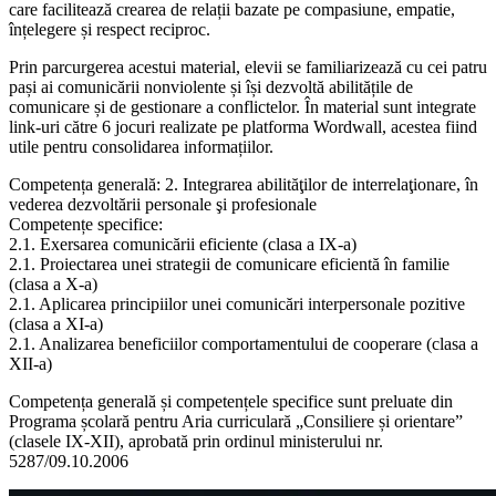
care facilitează crearea de relații bazate pe compasiune, empatie,
înțelegere și respect reciproc.
Prin parcurgerea acestui material, elevii se familiarizează cu cei patru
pași ai comunicării nonviolente și își dezvoltă abilitățile de
comunicare și de gestionare a conflictelor. În material sunt integrate
link-uri către 6 jocuri realizate pe platforma Wordwall, acestea fiind
utile pentru consolidarea informațiilor.
Competența generală: 2. Integrarea abilităţilor de interrelaţionare, în
vederea dezvoltării personale şi profesionale
Competențe specifice:
2.1. Exersarea comunicării eficiente (clasa a IX-a)
2.1. Proiectarea unei strategii de comunicare eficientă în familie
(clasa a X-a)
2.1. Aplicarea principiilor unei comunicări interpersonale pozitive
(clasa a XI-a)
2.1. Analizarea beneficiilor comportamentului de cooperare (clasa a
XII-a)
Competența generală și competențele specifice sunt preluate din
Programa școlară pentru Aria curriculară „Consiliere și orientare”
(clasele IX-XII), aprobată prin ordinul ministerului nr.
5287/09.10.2006