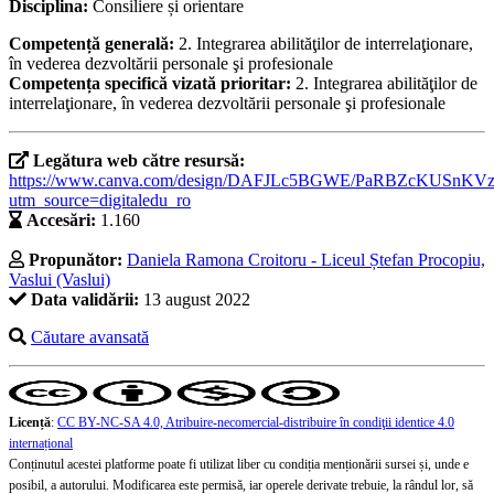
Disciplina:
Consiliere și orientare
Competență generală:
2. Integrarea abilităţilor de interrelaţionare,
în vederea dezvoltării personale şi profesionale
Competența specifică vizată prioritar:
2. Integrarea abilităţilor de
interrelaţionare, în vederea dezvoltării personale şi profesionale
Legătura web către resursă:
https://www.canva.com/design/DAFJLc5BGWE/PaRBZcKUSnK
utm_source=digitaledu_ro
Accesări:
1.160
Propunător:
Daniela Ramona Croitoru - Liceul Ștefan Procopiu,
Vaslui (Vaslui)
Data validării:
13 august 2022
Căutare avansată
Licență
:
CC BY-NC-SA 4.0, Atribuire-necomercial-distribuire în condiţii identice 4.0
internațional
Conținutul acestei platforme poate fi utilizat liber cu condiția menționării sursei și, unde e
posibil, a autorului. Modificarea este permisă, iar operele derivate trebuie, la rândul lor, să